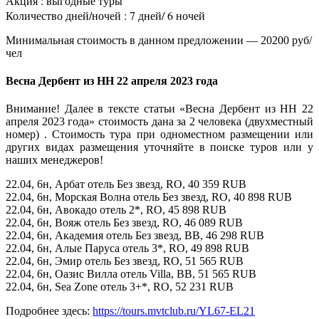
Акция : выгодные туры
Количество дней/ночей : 7 дней/ 6 ночей
Минимальная стоимость в данном предложении — 20200 руб/
чел
Весна Дербент из НН 22 апреля 2023 года
Внимание! Далее в тексте статьи «Весна Дербент из НН 22
апреля 2023 года» стоимость дана за 2 человека (двухместный
номер) . Стоимость тура при одноместном размещении или
других видах размещения уточняйте в поиске туров или у
наших менеджеров!
22.04, 6н, Арбат отель Без звезд, RO, 40 359 RUB
22.04, 6н, Морская Волна отель Без звезд, RO, 40 898 RUB
22.04, 6н, Авокадо отель 2*, RO, 45 898 RUB
22.04, 6н, Вояж отель Без звезд, RO, 46 089 RUB
22.04, 6н, Академия отель Без звезд, BB, 46 298 RUB
22.04, 6н, Алые Паруса отель 3*, RO, 49 898 RUB
22.04, 6н, Эмир отель Без звезд, RO, 51 565 RUB
22.04, 6н, Оазис Вилла отель Villa, BB, 51 565 RUB
22.04, 6н, Sea Zone отель 3+*, RO, 52 231 RUB
Подробнее здесь:
https://tours.mvtclub.ru/YL67-EL21