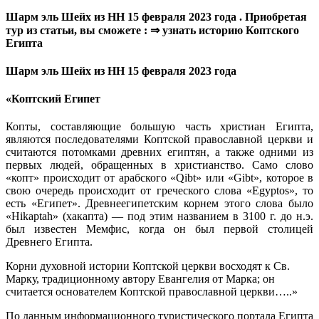
Шарм эль Шейх из НН 15 февраля 2023 года . Приобретая
тур из статьи, вы сможете : ⇒ узнать историю Коптского
Египта
Шарм эль Шейх из НН 15 февраля 2023 года
«Коптский Египет
Копты, составляющие большую часть христиан Египта,
являются последователями Коптской православной церкви и
считаются потомками древних египтян, а также одними из
первых людей, обращенных в христианство. Само слово
«копт» происходит от арабского «Qibt» или «Gibt», которое в
свою очередь происходит от греческого слова «Egyptos», то
есть «Египет». Древнеегипетским корнем этого слова было
«Hikaptah» (хакапта) — под этим названием в 3100 г. до н.э.
был известен Мемфис, когда он был первой столицей
Древнего Египта.
Корни духовной истории Коптской церкви восходят к Св.
Марку, традиционному автору Евангелия от Марка; он
считается основателем Коптской православной церкви…..»
По данным информационного туристического портала Египта