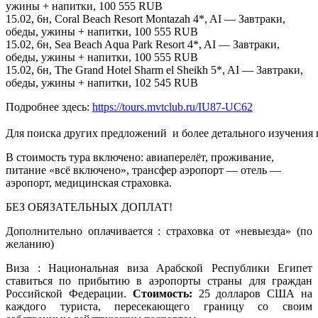
ужины + напитки, 100 555 RUB
15.02, 6н, Coral Beach Resort Montazah 4*, AI — Завтраки,
обеды, ужины + напитки, 100 555 RUB
15.02, 6н, Sea Beach Aqua Park Resort 4*, AI — Завтраки,
обеды, ужины + напитки, 100 555 RUB
15.02, 6н, The Grand Hotel Sharm el Sheikh 5*, AI — Завтраки,
обеды, ужины + напитки, 102 545 RUB
Подробнее здесь:
https://tours.mvtclub.ru/IU87-UC62
Для поиска других предложений  и более детального изучения
В стоимость тура включено: авиаперелёт, проживание,
питание «всё включено», трансфер аэропорт — отель —
аэропорт, медицинская страховка.
БЕЗ ОБЯЗАТЕЛЬНЫХ ДОПЛАТ!
Дополнительно оплачивается : страховка от «невыезда» (по
желанию)
Виза : Национальная виза Арабской Республики Египет
ставиться по прибытию в аэропорты страны для граждан
Российской Федерации.
Стоимость:
25 долларов США на
каждого туриста, пересекающего границу со своим