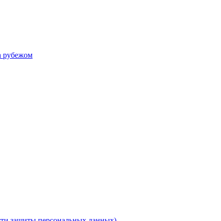
а рубежом
ти защиты персональных данных)