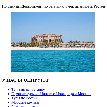
По данным Департамент по развитию туризма эмирата Рас-эл
У НАС БРОНИРУЮТ
Туры по всему миру
Горящие туры из Нижнего Новгорода и Москвы
Туры по России
Морские круизы
Речные круизы