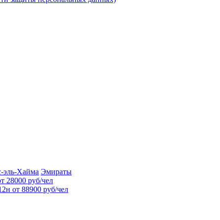
с-эль-Хайма
Эмираты
т 28000 руб/чел
12н от 88900 руб/чел