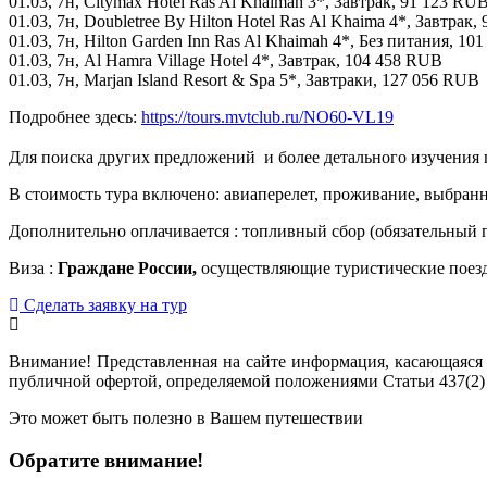
01.03, 7н, Citymax Hotel Ras Al Khaimah 3*, Завтрак, 91 123 RU
01.03, 7н, Doubletree By Hilton Hotel Ras Al Khaima 4*, Завтрак
01.03, 7н, Hilton Garden Inn Ras Al Khaimah 4*, Без питания, 1
01.03, 7н, Al Hamra Village Hotel 4*, Завтрак, 104 458 RUB
01.03, 7н, Marjan Island Resort & Spa 5*, Завтраки, 127 056 RUB
Подробнее здесь:
https://tours.mvtclub.ru/NO60-VL19
Для поиска других предложений  и более детального изучения
В стоимость тура включено: авиаперелет, проживание, выбранн
Дополнительно оплачивается : топливный сбор (обязательный п
Виза :
Граждане России,
осуществляющие туристические поез
Сделать заявку на тур
Внимание! Представленная на сайте информация, касающаяся 
публичной офертой, определяемой положениями Статьи 437(2)
Это может быть полезно в Вашем путешествии
Обратите внимание!