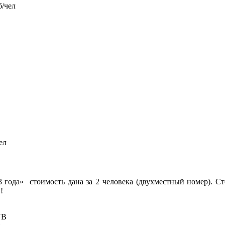
б/чел
ел
23 года» стоимость дана за 2 человека (двухместный номер). 
!
UB