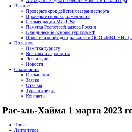
Автобусные туры на Черное море. Лето 2026 года
Важное
Проверьте срок действия загранпаспорта
Проверьте свою задолженность
Рекомендации МИД РФ
Памятка Роспотребнадзора России
Юридические основы туризма РФ
Политика конфиденциальности ООО «МВТ НН» (в 
Полезное
Памятка туристу
Вокзалы и аэропорты
Лента туров
Новости
О компании
О компании
Заявка
Отзывы
Туры в кредит
Контакты
Рас-эль-Хайма 1 марта 2023 г
Home
Лента туров