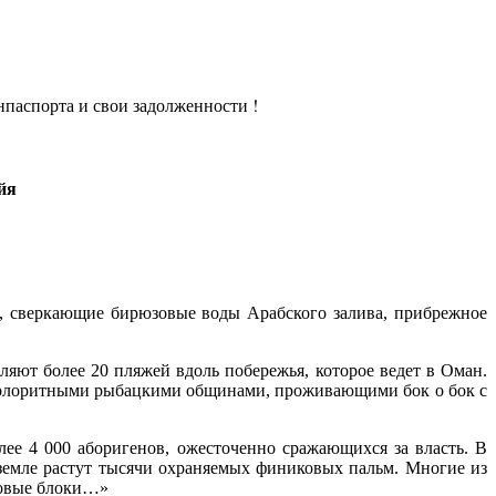
анпаспорта и свои задолженности !
йя
а, сверкающие бирюзовые воды Арабского залива, прибрежное
яют более 20 пляжей вдоль побережья, которое ведет в Оман.
х колоритными рыбацкими общинами, проживающими бок о бок с
ее 4 000 аборигенов, ожесточенно сражающихся за власть. В
 земле растут тысячи охраняемых финиковых пальм. Многие из
лловые блоки…»