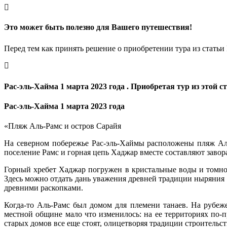
Это может быть полезно для Вашего путешествия!
Перед тем как принять решение о приобретении тура из статьи 
Рас-эль-Хайма 1 марта 2023 года . Приобретая тур из этой 
Рас-эль-Хайма 1 марта 2023 года
«Пляж Аль-Рамс и остров Сарайя
На северном побережье Рас-эль-Хаймы расположены пляж Аль
поселение Рамс и горная цепь Хаджар вместе составляют зав
Горный хребет Хаджар погружен в кристальные воды и томно 
Здесь можно отдать дань уважения древней традиции ныряния
древними раскопками.
Когда-то Аль-Рамс был домом для племени танаев. На рубеж
местной общине мало что изменилось: на ее территориях по-
старых домов все еще стоят, олицетворяя традиции строительс