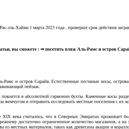
Рас-эль-Хайма 1 марта 2023 года , проверьте срок действия загр
статьи, вы сможете : ⇒ посетить пляж Аль-Рамс и остров Сара
-Рамс и остров Сарайя. Естественные песчаные косы, остров
ораживающий пейзаж.
покоится в абсолютной гармонии бухты. Каменные косы раздел
 за жемчугом и отправить исследовать местные поселения с и
е XIX века считалось, что в Северных Эмиратах проживает бол
прежнему достаточно ограниченное количество магазинов, а на
тва из местных материалов, таких как древесина акации и кора