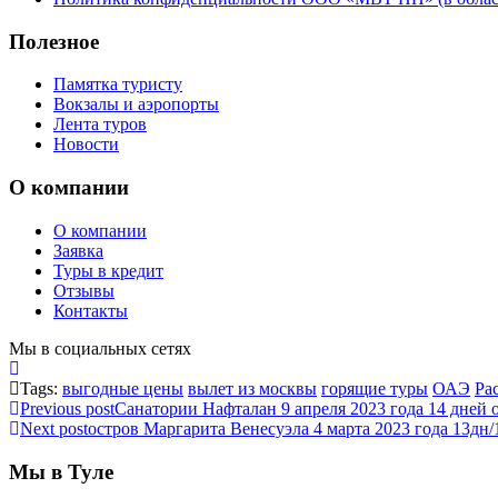
Полезное
Памятка туристу
Вокзалы и аэропорты
Лента туров
Новости
О компании
О компании
Заявка
Туры в кредит
Отзывы
Контакты
Мы в социальных сетях
Tags:
выгодные цены
вылет из москвы
горящие туры
ОАЭ
Ра
Previous post
Санатории Нафталан 9 апреля 2023 года 14 дней о
Next post
остров Маргарита Венесуэла 4 марта 2023 года 13дн/
Мы в Туле