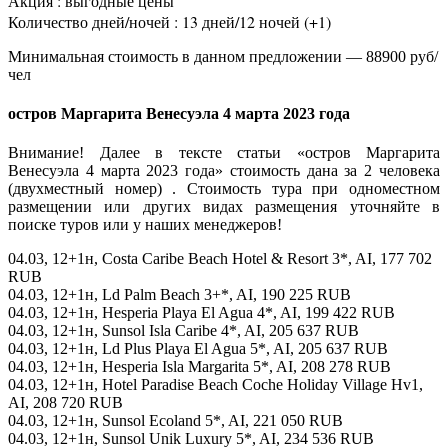
Акция : выгодные цены
Количество дней/ночей : 13 дней/12 ночей (+1)
Минимальная стоимость в данном предложении — 88900 руб/
чел
остров Маргарита Венесуэла 4 марта 2023 года
Внимание! Далее в тексте статьи «остров Маргарита
Венесуэла 4 марта 2023 года» стоимость дана за 2 человека
(двухместный номер) . Стоимость тура при одноместном
размещении или других видах размещения уточняйте в
поиске туров или у наших менеджеров!
04.03, 12+1н, Costa Caribe Beach Hotel & Resort 3*, AI, 177 702
RUB
04.03, 12+1н, Ld Palm Beach 3+*, AI, 190 225 RUB
04.03, 12+1н, Hesperia Playa El Agua 4*, AI, 199 422 RUB
04.03, 12+1н, Sunsol Isla Caribe 4*, AI, 205 637 RUB
04.03, 12+1н, Ld Plus Playa El Agua 5*, AI, 205 637 RUB
04.03, 12+1н, Hesperia Isla Margarita 5*, AI, 208 278 RUB
04.03, 12+1н, Hotel Paradise Beach Coche Holiday Village Hv1,
AI, 208 720 RUB
04.03, 12+1н, Sunsol Ecoland 5*, AI, 221 050 RUB
04.03, 12+1н, Sunsol Unik Luxury 5*, AI, 234 536 RUB