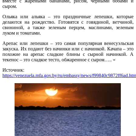
вместе с жареными бананами, рисом, черными бобами и
сыром.
Ольяка или альяка – это праздничные лепешки, которые
делаются на рождество. Готовятся с говядиной, ветчиной,
свининой, а также зеленым перцем, маслинами, зеленым
луком и томатами.
Арепас или лепешки – это самая популярная венесуэльская
закуска. Их подают без начинки или с начинкой. Качапа – это
похожие на арепас сладкие блины с сырной начинкой. А
текенос – это сладкое тесто, обжаренное с сыром….. «
Источник:
https://venezuela.mfa.gov.by/ru/embassy/news/f99840c9872ff6ad.htm