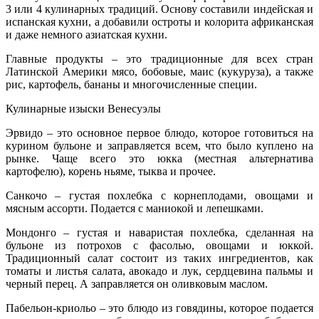
3 или 4 кулинарных традиций. Основу составили индейская и
испанская кухни, а добавили остроты и колорита африканская
и даже немного азиатская кухни.
Главные продукты – это традиционные для всех стран
Латинской Америки мясо, бобовые, маис (кукуруза), а также
рис, картофель, бананы и многочисленные специи.
Кулинарные изыски Венесуэлы
Эрвидо – это основное первое блюдо, которое готовиться на
курином бульоне и заправляется всем, что было куплено на
рынке. Чаще всего это юкка (местная альтернатива
картофелю), корень ньяме, тыква и прочее.
Санкочо – густая похлебка с корнеплодами, овощами и
мясным ассорти. Подается с маниокой и лепешками.
Мондонго – густая и наваристая похлебка, сделанная на
бульоне из потрохов с фасолью, овощами и юккой.
Традиционный салат состоит из таких ингредиентов, как
томаты и листья салата, авокадо и лук, сердцевина пальмы и
черный перец. А заправляется он оливковым маслом.
Пабельон-криольо – это блюдо из говядины, которое подается