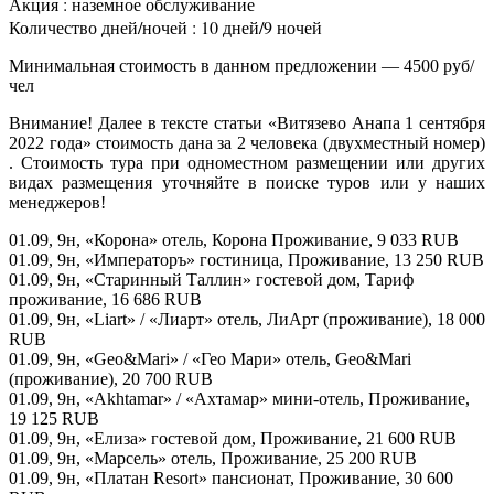
Акция : наземное обслуживание
Количество дней/ночей : 10 дней/9 ночей
Минимальная стоимость в данном предложении — 4500 руб/
чел
Внимание! Далее в тексте статьи «Витязево Анапа 1 сентября
2022 года» стоимость дана за 2 человека (двухместный номер)
. Стоимость тура при одноместном размещении или других
видах размещения уточняйте в поиске туров или у наших
менеджеров!
01.09, 9н, «Корона» отель, Корона Проживание, 9 033 RUB
01.09, 9н, «Императоръ» гостиница, Проживание, 13 250 RUB
01.09, 9н, «Старинный Таллин» гостевой дом, Тариф
проживание, 16 686 RUB
01.09, 9н, «Liart» / «Лиарт» отель, ЛиАрт (проживание), 18 000
RUB
01.09, 9н, «Geo&Mari» / «Гео Мари» отель, Geo&Mari
(проживание), 20 700 RUB
01.09, 9н, «Akhtamar» / «Ахтамар» мини-отель, Проживание,
19 125 RUB
01.09, 9н, «Елиза» гостевой дом, Проживание, 21 600 RUB
01.09, 9н, «Марсель» отель, Проживание, 25 200 RUB
01.09, 9н, «Платан Resort» пансионат, Проживание, 30 600