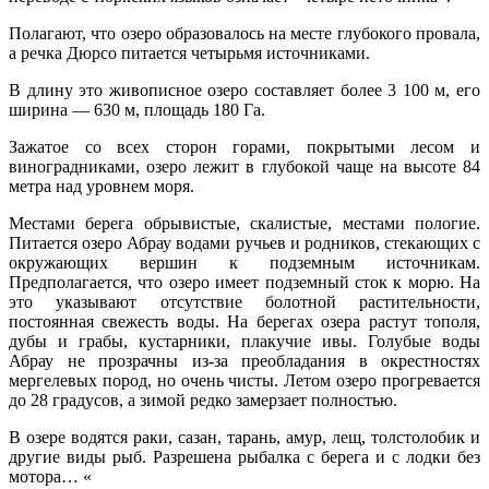
Полагают, что озеро образовалось на месте глубокого провала,
а речка Дюрсо питается четырьмя источниками.
В длину это живописное озеро составляет более 3 100 м, его
ширина — 630 м, площадь 180 Га.
Зажатое со всех сторон горами, покрытыми лесом и
виноградниками, озеро лежит в глубокой чаще на высоте 84
метра над уровнем моря.
Местами берега обрывистые, скалистые, местами пологие.
Питается озеро Абрау водами ручьев и родников, стекающих с
окружающих вершин к подземным источникам.
Предполагается, что озеро имеет подземный сток к морю. На
это указывают отсутствие болотной растительности,
постоянная свежесть воды. На берегах озера растут тополя,
дубы и грабы, кустарники, плакучие ивы. Голубые воды
Абрау не прозрачны из-за преобладания в окрестностях
мергелевых пород, но очень чисты. Летом озеро прогревается
до 28 градусов, а зимой редко замерзает полностью.
В озере водятся раки, сазан, тарань, амур, лещ, толстолобик и
другие виды рыб. Разрешена рыбалка с берега и с лодки без
мотора… «