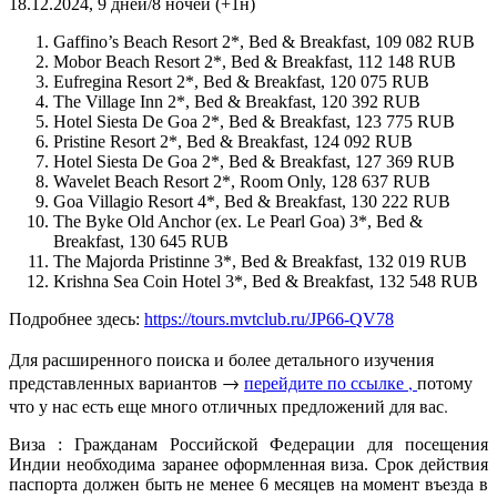
18.12.2024, 9 дней/8 ночей (+1н)
Gaffino’s Beach Resort 2*, Bed & Breakfast, 109 082 RUB
Mobor Beach Resort 2*, Bed & Breakfast, 112 148 RUB
Eufregina Resort 2*, Bed & Breakfast, 120 075 RUB
The Village Inn 2*, Bed & Breakfast, 120 392 RUB
Hotel Siesta De Goa 2*, Bed & Breakfast, 123 775 RUB
Pristine Resort 2*, Bed & Breakfast, 124 092 RUB
Hotel Siesta De Goa 2*, Bed & Breakfast, 127 369 RUB
Wavelet Beach Resort 2*, Room Only, 128 637 RUB
Goa Villagio Resort 4*, Bed & Breakfast, 130 222 RUB
The Byke Old Anchor (ex. Le Pearl Goa) 3*, Bed &
Breakfast, 130 645 RUB
The Majorda Pristinne 3*, Bed & Breakfast, 132 019 RUB
Krishna Sea Coin Hotel 3*, Bed & Breakfast, 132 548 RUB
Подробнее здесь:
https://tours.mvtclub.ru/JP66-QV78
Для расширенного поиска и более детального изучения
представленных вариантов →
перейдите по ссылке ,
потому
что у нас есть еще много отличных предложений для вас.
Виза : Гражданам Российской Федерации для посещения
Индии необходима заранее оформленная виза. Срок действия
паспорта должен быть не менее 6 месяцев на момент въезда в