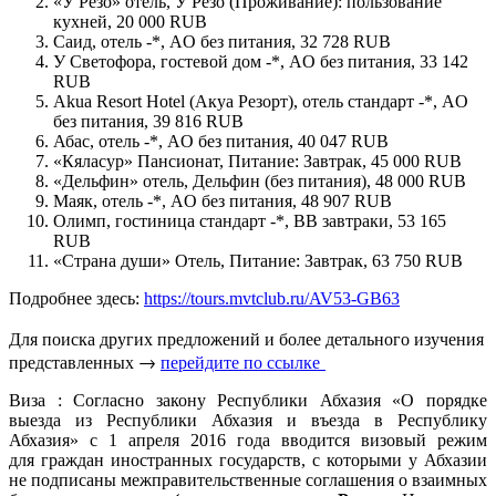
«У Резо» отель, У Резо (Проживание): пользование
кухней, 20 000 RUB
Саид, отель -*, AO без питания, 32 728 RUB
У Светофора, гостевой дом -*, AO без питания, 33 142
RUB
Akua Resort Hotel (Акуа Резорт), отель стандарт -*, AO
без питания, 39 816 RUB
Абас, отель -*, AO без питания, 40 047 RUB
«Кяласур» Пансионат, Питание: Завтрак, 45 000 RUB
«Дельфин» отель, Дельфин (без питания), 48 000 RUB
Маяк, отель -*, AO без питания, 48 907 RUB
Олимп, гостиница стандарт -*, BB завтраки, 53 165
RUB
«Страна души» Отель, Питание: Завтрак, 63 750 RUB
Подробнее здесь:
https://tours.mvtclub.ru/AV53-GB63
Для поиска других предложений и более детального изучения
представленных →
перейдите по ссылке
Виза : Согласно закону Республики Абхазия «О порядке
выезда из Республики Абхазия и въезда в Республику
Абхазия» с 1 апреля 2016 года вводится визовый режим
для граждан иностранных государств, с которыми у Абхазии
не подписаны межправительственные соглашения о взаимных