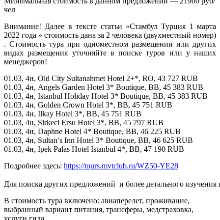
Минимальная стоимость в данном предложении — 21900 руб/
чел
Внимание! Далее в тексте статьи «Стамбул Турция 1 марта
2022 года » стоимость дана за 2 человека (двухместный номер)
. Стоимость тура при одноместном размещении или других
видах размещения уточняйте в поиске туров или у наших
менеджеров!
01.03, 4н, Old City Sultanahmet Hotel 2+*, RO, 43 727 RUB
01.03, 4н, Angels Garden Hotel 3* Boutique, BB, 45 383 RUB
01.03, 4н, Istanbul Holiday Hotel 3* Boutique, BB, 45 383 RUB
01.03, 4н, Golden Crown Hotel 3*, BB, 45 751 RUB
01.03, 4н, Ilkay Hotel 3*, BB, 45 751 RUB
01.03, 4н, Sirkeci Ersu Hotel 3*, BB, 45 797 RUB
01.03, 4н, Daphne Hotel 4* Boutique, BB, 46 225 RUB
01.03, 4н, Sultan’s Inn Hotel 3* Boutique, BB, 46 625 RUB
01.03, 4н, Ipek Palas Hotel Istanbul 4*, BB, 47 190 RUB
Подробнее здесь:
https://tours.mvtclub.ru/WZ50-YE28
Для поиска других предложений  и более детального изучения
В стоимость тура включено: авиаперелет, проживание,
выбранный вариант питания, трансферы, медстраховка,
услуги гида.