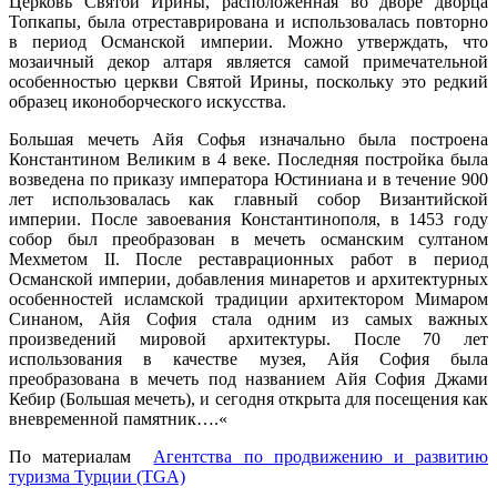
Церковь Святой Ирины, расположенная во дворе дворца
Топкапы, была отреставрирована и использовалась повторно
в период Османской империи. Можно утверждать, что
мозаичный декор алтаря является самой примечательной
особенностью церкви Святой Ирины, поскольку это редкий
образец иконоборческого искусства.
Большая мечеть Айя Софья изначально была построена
Константином Великим в 4 веке. Последняя постройка была
возведена по приказу императора Юстиниана и в течение 900
лет использовалась как главный собор Византийской
империи. После завоевания Константинополя, в 1453 году
собор был преобразован в мечеть османским султаном
Мехметом II. После реставрационных работ в период
Османской империи, добавления минаретов и архитектурных
особенностей исламской традиции архитектором Мимаром
Синаном, Айя София стала одним из самых важных
произведений мировой архитектуры. После 70 лет
использования в качестве музея, Айя София была
преобразована в мечеть под названием Айя София Джами
Кебир (Большая мечеть), и сегодня открыта для посещения как
вневременной памятник….
«
По материалам
Агентства по продвижению и развитию
туризма Турции (TGA)