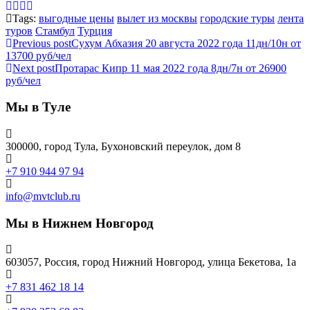
Tags:
выгодные цены
вылет из москвы
городские туры
лента
туров
Стамбул
Турция
Previous post
Сухум Абхазия 20 августа 2022 года 11дн/10н от
13700 руб/чел
Next post
Протарас Кипр 11 мая 2022 года 8дн/7н от 26900
руб/чел
Мы в Туле
300000, город Тула, Бухоновский переулок, дом 8
+7 910 944 97 94
info@mvtclub.ru
Мы в Нижнем Новгород
603057, Россия, город Нижний Новгород, улица Бекетова, 1а
+7 831 462 18 14