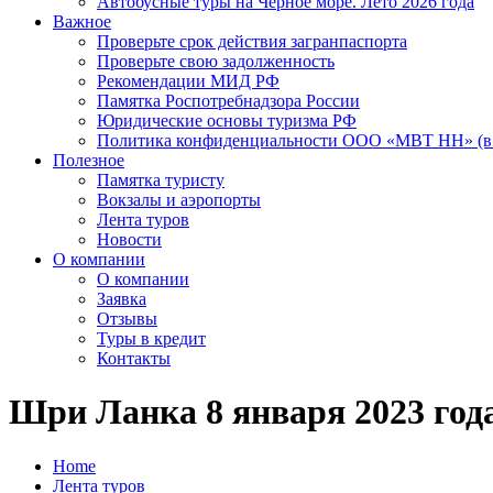
Автобусные туры на Черное море. Лето 2026 года
Важное
Проверьте срок действия загранпаспорта
Проверьте свою задолженность
Рекомендации МИД РФ
Памятка Роспотребнадзора России
Юридические основы туризма РФ
Политика конфиденциальности ООО «МВТ НН» (в 
Полезное
Памятка туристу
Вокзалы и аэропорты
Лента туров
Новости
О компании
О компании
Заявка
Отзывы
Туры в кредит
Контакты
Шри Ланка 8 января 2023 года
Home
Лента туров