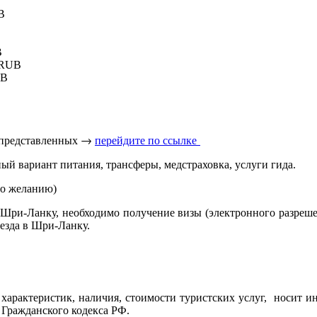
B
B
9 RUB
UB
 представленных → 
перейдите по ссылке 
ый вариант питания, трансферы, медстраховка, услуги гида.
по желанию)
Шри-Ланку, необходимо получение визы (электронного разрешен
ъезда в Шри-Ланку.
характеристик, наличия, стоимости туристских услуг, носит и
 Гражданского кодекса РФ.