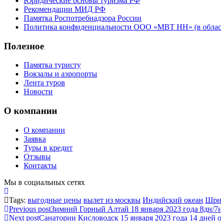
Юридические основы туризма РФ
Рекомендации МИД РФ
Памятка Роспотребнадзора России
Политика конфиденциальности ООО «МВТ НН» (в облас
Полезное
Памятка туристу
Вокзалы и аэропорты
Лента туров
Новости
О компании
О компании
Заявка
Туры в кредит
Отзывы
Контакты
Мы в социальных сетях
Tags:
выгодные цены
вылет из москвы
Индийский океан
Шри
Previous post
Зимний Горный Алтай 18 января 2023 года 8дн/7н
Next post
Санатории Кисловодск 15 января 2023 года 14 дней о