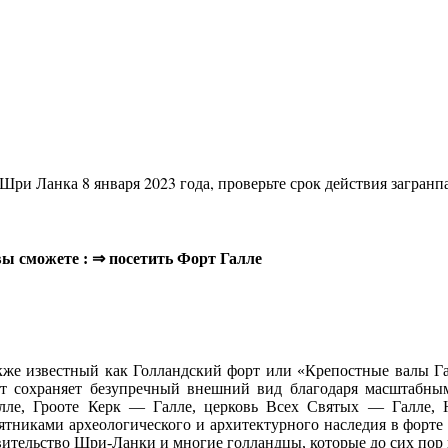
 Шри Ланка 8 января 2023 года, проверьте срок действия загран
вы сможете : ⇒ посетить Форт Галле
кже известный как Голландский форт или «Крепостные валы Гал
лет сохраняет безупречный внешний вид благодаря масштабн
лле, Грооте Керк — Галле, церковь Всех Святых — Галле, Н
никами археологического и архитектурного наследия в форте 
тельство Шри-Ланки и многие голландцы, которые до сих пор в