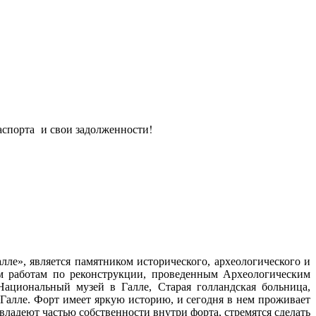
паспорта и свои задолженности!
ле», является памятником исторического, археологического и
ым работам по реконструкции, проведенным Археологическим
ациональный музей в Галле, Старая голландская больница,
Галле. Форт имеет яркую историю, и сегодня в нем проживает
ладеют частью собственности внутри форта, стремятся сделать