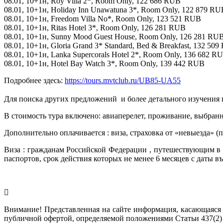
08.01, 10+1н, Roy Villa 2*, Room Only, 122 686 RUB
08.01, 10+1н, Holiday Inn Unawatuna 3*, Room Only, 122 879 RU
08.01, 10+1н, Freedom Villa No*, Room Only, 123 521 RUB
08.01, 10+1н, Ritas Hotel 3*, Room Only, 126 281 RUB
08.01, 10+1н, Sunny Mood Guest House, Room Only, 126 281 RU
08.01, 10+1н, Gloria Grand 3* Standard, Bed & Breakfast, 132 50
08.01, 10+1н, Lanka Supercorals Hotel 2*, Room Only, 136 682 R
08.01, 10+1н, Hotel Bay Watch 3*, Room Only, 139 442 RUB
Подробнее здесь:
https://tours.mvtclub.ru/UB85-UA55
Для поиска других предложений  и более детального изучения
В стоимость тура включено: авиаперелет, проживание, выбранн
Дополнительно оплачивается : виза, страховка от «невыезда» (
Виза : гражданам Российской Федерации , путешествующим в 
паспортов, срок действия которых не менее 6 месяцев с даты в
Внимание! Представленная на сайте информация, касающаяся 
публичной офертой, определяемой положениями Статьи 437(2)