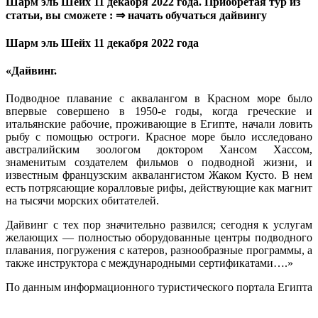
Шарм эль Шейх 11 декабря 2022 года. Приобретая тур из
статьи, вы сможете : ⇒ начать обучаться дайвингу
Шарм эль Шейх 11 декабря 2022 года
«Дайвинг.
Подводное плавание с аквалангом в Красном море было
впервые совершено в 1950-е годы, когда греческие и
итальянские рабочие, проживающие в Египте, начали ловить
рыбу с помощью остроги. Красное море было исследовано
австралийским зоологом доктором Хансом Хассом,
знаменитым создателем фильмов о подводной жизни, и
известным французским аквалангистом Жаком Кусто. В нем
есть потрясающие коралловые рифы, действующие как магнит
на тысячи морских обитателей.
Дайвинг с тех пор значительно развился; сегодня к услугам
желающих — полностью оборудованные центры подводного
плавания, погружения с катеров, разнообразные программы, а
также инструктора с международными сертификатами….»
По данным информационного туристического портала Египта