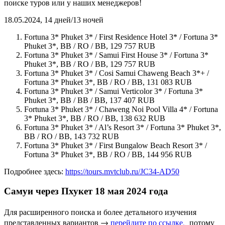
поиске туров или у наших менеджеров!
18.05.2024, 14 дней/13 ночей
Fortuna 3* Phuket 3* / First Residence Hotel 3* / Fortuna 3*
Phuket 3*, BB / RO / BB, 129 757 RUB
Fortuna 3* Phuket 3* / Samui First House 3* / Fortuna 3*
Phuket 3*, BB / RO / BB, 129 757 RUB
Fortuna 3* Phuket 3* / Cosi Samui Chaweng Beach 3*+ /
Fortuna 3* Phuket 3*, BB / RO / BB, 131 083 RUB
Fortuna 3* Phuket 3* / Samui Verticolor 3* / Fortuna 3*
Phuket 3*, BB / BB / BB, 137 407 RUB
Fortuna 3* Phuket 3* / Chaweng Noi Pool Villa 4* / Fortuna
3* Phuket 3*, BB / RO / BB, 138 632 RUB
Fortuna 3* Phuket 3* / Al’s Resort 3* / Fortuna 3* Phuket 3*,
BB / RO / BB, 143 732 RUB
Fortuna 3* Phuket 3* / First Bungalow Beach Resort 3* /
Fortuna 3* Phuket 3*, BB / RO / BB, 144 956 RUB
Подробнее здесь:
https://tours.mvtclub.ru/JC34-AD50
Самуи через Пхукет 18 мая 2024 года
Для расширенного поиска и более детального изучения
представленных вариантов →
перейдите по ссылке,
потому