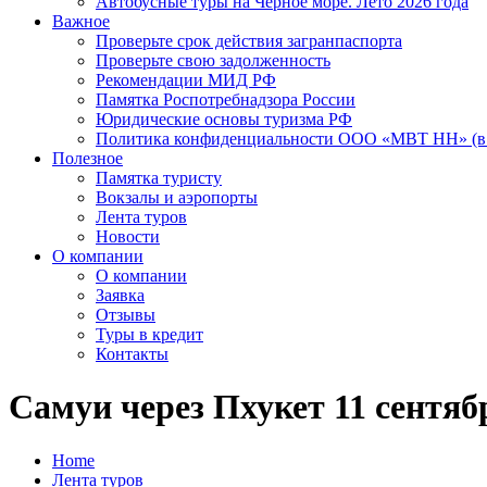
Автобусные туры на Черное море. Лето 2026 года
Важное
Проверьте срок действия загранпаспорта
Проверьте свою задолженность
Рекомендации МИД РФ
Памятка Роспотребнадзора России
Юридические основы туризма РФ
Политика конфиденциальности ООО «МВТ НН» (в 
Полезное
Памятка туристу
Вокзалы и аэропорты
Лента туров
Новости
О компании
О компании
Заявка
Отзывы
Туры в кредит
Контакты
Самуи через Пхукет 11 сентябр
Home
Лента туров