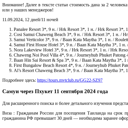
Внимание! Далее в тексте статьи стоимость дана за 2 челове
или у наших менеджеров!
11.09.2024, 12 дней/11 ночей
Panalee Resort 3*, 9 н. / Hrk Resort 3*, 1 н. / Hrk Resort 3*
Cosi Samui Chaweng Beach 3*, 9 н. / Hrk Resort 3*, 1 н. / H
Samui Verticolor 3*, 9 н. / Baan Kata Maytha 3*, 1 н. / Roul
Samui First House Hotel 3*, 9 н. / Baan Kata Maytha 3*, 1 н.
Nora Lakeview Hotel 3*, 9 н. / Hrk Resort 3*, 1 н. / Hrk Res
Chaweng Noi Pool Villa 4*, 9 н. / Journeyhub Phuket Patong 
Baan Hin Sai Resort & Spa 3*, 9 н. / Baan Kata Maytha 3*, 1 
First Bungalow Beach Resort 4*, 9 н. / Journeyhub Phuket Pa
Al’s Resort Chaweng Beach 3*, 9 н. / Baan Kata Maytha 3*, 1
Подробнее здесь:
https://tours.mvtclub.ru/GG22-SZ97
Самуи через Пхукет 11 сентября 2024 года
Для расширенного поиска и более детального изучения предс
Виза : Гражданам России для посещения Таиланда на срок п
гражданина РФ превышает 30 дней — необходима заранее оформл