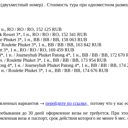
ка (двухместный номер) . Стоимость тура при одноместном разм
, 1 н., RO / RO / RO, 152 125 RUB
rk Resort 3*, 1 н., RO / RO / RO, 152 341 RUB
ette Phuket 3*, 1 н., BB / BB / BB, 158 063 RUB
 / Roulette Phuket 3*, 1 н., BB / BB / BB, 163 842 RUB
ort 3*, 1 н., RO / RO / RO, 169 459 RUB
4*, 1 н. / Journeyhub Phuket Patong 4*, 1 н., BB / BB / BB, 172 67
н. / Roulette Phuket 3*, 1 н., BB / BB / BB, 173 954 RUB
tong 4*, 1 н. / Journeyhub Phuket Patong 4*, 1 н., BB / BB / BB, 17
 н. / Roulette Phuket 3*, 1 н., BB / BB / BB, 174 676 RUB
тавленных вариантов →
перейдите по ссылке,
потому что у нас е
ребывания до 30 дней оформление визы не требуется. При этом
енная виза и паспорт, срок действия которого не менее 6 мес. с