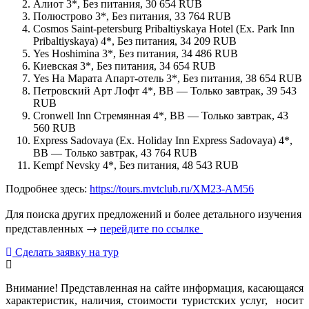
Алиот 3*, Без питания, 30 654 RUB
Полюстрово 3*, Без питания, 33 764 RUB
Cosmos Saint-petersburg Pribaltiyskaya Hotel (Ex. Park Inn
Pribaltiyskaya) 4*, Без питания, 34 209 RUB
Yes Hoshimina 3*, Без питания, 34 486 RUB
Киевская 3*, Без питания, 34 654 RUB
Yes На Марата Апарт-отель 3*, Без питания, 38 654 RUB
Петровский Арт Лофт 4*, BB — Только завтрак, 39 543
RUB
Cronwell Inn Стремянная 4*, BB — Только завтрак, 43
560 RUB
Express Sadovaya (Ex. Holiday Inn Express Sadovaya) 4*,
BB — Только завтрак, 43 764 RUB
Kempf Nevsky 4*, Без питания, 48 543 RUB
Подробнее здесь:
https://tours.mvtclub.ru/XM23-AM56
Для поиска других предложений и более детального изучения
представленных →
перейдите по ссылке
Сделать заявку на тур
Внимание! Представленная на сайте информация, касающаяся
характеристик, наличия, стоимости туристских услуг, носит