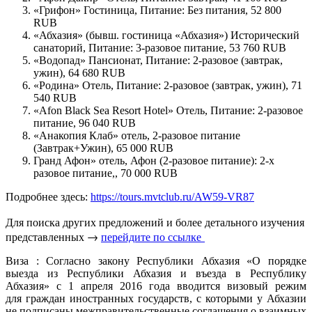
«Грифон» Гостиница, Питание: Без питания, 52 800
RUB
«Абхазия» (бывш. гостиница «Абхазия») Исторический
санаторий, Питание: 3-разовое питание, 53 760 RUB
«Водопад» Пансионат, Питание: 2-разовое (завтрак,
ужин), 64 680 RUB
«Родина» Отель, Питание: 2-разовое (завтрак, ужин), 71
540 RUB
«Afon Black Sea Resort Hotel» Отель, Питание: 2-разовое
питание, 96 040 RUB
«Анакопия Клаб» отель, 2-разовое питание
(Завтрак+Ужин), 65 000 RUB
Гранд Афон» отель, Афон (2-разовое питание): 2-х
разовое питание,, 70 000 RUB
Подробнее здесь:
https://tours.mvtclub.ru/AW59-VR87
Для поиска других предложений и более детального изучения
представленных →
перейдите по ссылке
Виза : Согласно закону Республики Абхазия «О порядке
выезда из Республики Абхазия и въезда в Республику
Абхазия» с 1 апреля 2016 года вводится визовый режим
для граждан иностранных государств, с которыми у Абхазии
не подписаны межправительственные соглашения о взаимных