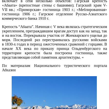
включает в себя несколько объектов: Гагрская крепость
«Абаата» (крепостные стены с башнями); Гагрский храм V-
VII вв.; «Приморская» гостиница 1903 г.; «Меблированная»
гостиница 1906 г.; Гагрское отделение Русско-Азиатского
коммерческого банка 1910 г.
Крепость “Абаата”. Начиная с V века являлась стратегическим
укреплением, преграждавшим врагам доступ как на запад, так
и на восток. Перекрывала участок от Жоекварского ущелья до
моря. Последний раз перестраивалась русскими войсками
в 1830-х годах в период ожесточенных сражений с горцами. В
начале XX века по приказу принца Ольденбургского на
территории крепости была построена гостиница, также
представляющая собой памятник архитектуры. «
По материалам Национального туристического портала
Абхазии