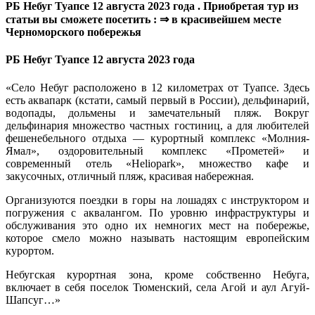
РБ Небуг Туапсе 12 августа 2023 года . Приобретая тур из
статьи вы сможете посетить : ⇒ в красивейшем месте
Черноморского побережья
РБ Небуг Туапсе 12 августа 2023 года
«Село Небуг расположено в 12 километрах от Туапсе. Здесь
есть аквапарк (кстати, самый первый в России), дельфинарий,
водопады, дольмены и замечательный пляж. Вокруг
дельфинария множество частных гостиниц, а для любителей
фешенебельного отдыха — курортный комплекс «Молния-
Ямал», оздоровительный комплекс «Прометей» и
современный отель «Heliopark», множество кафе и
закусочных, отличный пляж, красивая набережная.
Организуются поездки в горы на лошадях с инструктором и
погружения с аквалангом. По уровню инфраструктуры и
обслуживания это одно их немногих мест на побережье,
которое смело можно называть настоящим европейским
курортом.
Небугская курортная зона, кроме собственно Небуга,
включает в себя поселок Тюменский, села Агой и аул Агуй-
Шапсуг…»