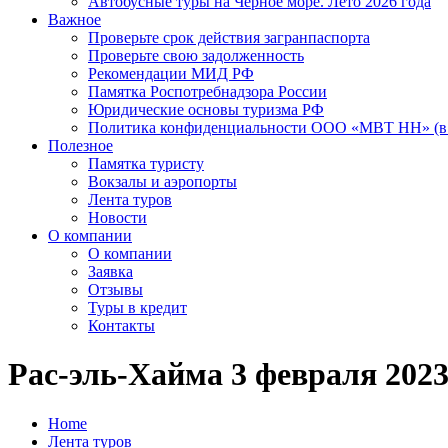
Автобусные туры на Черное море. Лето 2026 года
Важное
Проверьте срок действия загранпаспорта
Проверьте свою задолженность
Рекомендации МИД РФ
Памятка Роспотребнадзора России
Юридические основы туризма РФ
Политика конфиденциальности ООО «МВТ НН» (в 
Полезное
Памятка туристу
Вокзалы и аэропорты
Лента туров
Новости
О компании
О компании
Заявка
Отзывы
Туры в кредит
Контакты
Рас-эль-Хайма 3 февраля 2023
Home
Лента туров