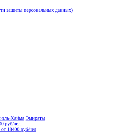
ти защиты персональных данных)
с-эль-Хайма
Эмираты
00 руб/чел
 от 18400 руб/чел