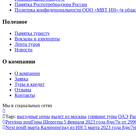
Памятка Роспотребнадзора России
Политика конфиденциальности ООО «МВТ НН» (в облас
Полезное
Памятка туристу
Вокзалы и аэропорты
Лента туров
Новости
О компании
О компании
Заявка
Туры в кредит
Отзывы
Контакты
Мы в социальных сетях
Tags:
выгодные цены
вылет из москвы
горящие туры
ОАЭ
Ра
Previous post
Горы Шерегеш 5 февраля 2023 года 8дн/7н от 299
Next post
8 марта Калининград из НН 5 марта 2023 года 8дн/7н