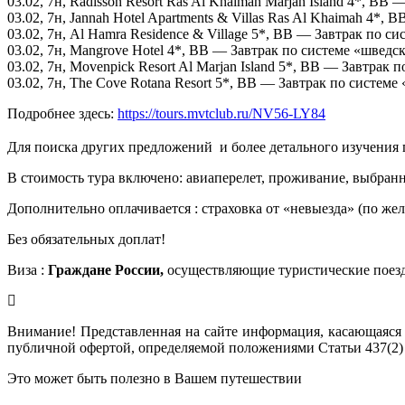
03.02, 7н, Radisson Resort Ras Al Khaimah Marjan Island 4*, B
03.02, 7н, Jannah Hotel Apartments & Villas Ras Al Khaimah 4*
03.02, 7н, Al Hamra Residence & Village 5*, BB — Завтрак по с
03.02, 7н, Mangrove Hotel 4*, BB — Завтрак по системе «шведс
03.02, 7н, Movenpick Resort Al Marjan Island 5*, BB — Завтрак
03.02, 7н, The Cove Rotana Resort 5*, BB — Завтрак по систем
Подробнее здесь:
https://tours.mvtclub.ru/NV56-LY84
Для поиска других предложений  и более детального изучения
В стоимость тура включено: авиаперелет, проживание, выбранн
Дополнительно оплачивается : страховка от «невыезда» (по же
Без обязательных доплат!
Виза :
Граждане России,
осуществляющие туристические поез
Внимание! Представленная на сайте информация, касающаяся 
публичной офертой, определяемой положениями Статьи 437(2)
Это может быть полезно в Вашем путешествии