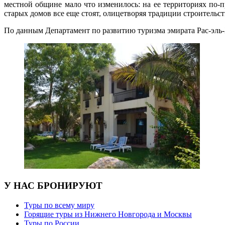
местной общине мало что изменилось: на ее территориях по-
старых домов все еще стоят, олицетворяя традиции строительс
По данным Департамент по развитию туризма эмирата Рас-эл
У НАС БРОНИРУЮТ
Туры по всему миру
Горящие туры из Нижнего Новгорода и Москвы
Туры по России