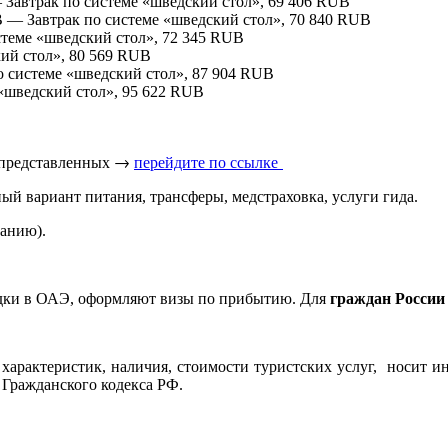
B — Завтрак по системе «шведский стол», 69 406 RUB
, BB — Завтрак по системе «шведский стол», 70 840 RUB
истеме «шведский стол», 72 345 RUB
кий стол», 80 569 RUB
 по системе «шведский стол», 87 904 RUB
е «шведский стол», 95 622 RUB
 представленных → 
перейдите по ссылке 
ый вариант питания, трансферы, медстраховка, услуги гида.
ланию).
дки в ОАЭ, оформляют визы по прибытию. Для
граждан России
характеристик, наличия, стоимости туристских услуг, носит и
 Гражданского кодекса РФ.