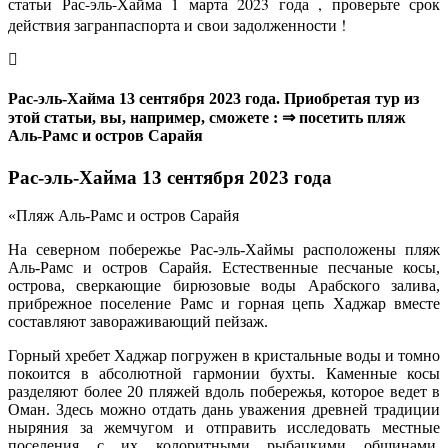
статьи Рас-эль-Хайма 1 марта 2023 года , проверьте срок
действия загранпаспорта и свои задолженности !
Рас-эль-Хайма 13 сентября 2023 года. Приобретая тур из
этой статьи, вы, например, сможете : ⇒ посетить пляж
Аль-Рамс и остров Сарайя
Рас-эль-Хайма 13 сентября 2023 года
«Пляж Аль-Рамс и остров Сарайя
На северном побережье Рас-эль-Хаймы расположены пляж
Аль-Рамс и остров Сарайя. Естественные песчаные косы,
острова, сверкающие бирюзовые воды Арабского залива,
прибрежное поселение Рамс и горная цепь Хаджар вместе
составляют завораживающий пейзаж.
Горный хребет Хаджар погружен в кристальные воды и томно
покоится в абсолютной гармонии бухты. Каменные косы
разделяют более 20 пляжей вдоль побережья, которое ведет в
Оман. Здесь можно отдать дань уважения древней традиции
ныряния за жемчугом и отправить исследовать местные
поселения с их колоритными рыбацкими общинами,