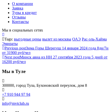
О компании
Заявка
Туры в кредит
Отзывы
Контакты
Мы в социальных сетях
Tags:
выгодные цены
вылет из москвы
ОАЭ
Рас-эль-Хайма
Эмираты
Previous post
Зима Горы Шерегеш 14 января 2024 года 8дн/7н
от 31900 руб/чел
Next post
Минск авиа из НН 27 сентября 2023 года 5 дней от
16200 руб/чел
Мы в Туле
300000, город Тула, Бухоновский переулок, дом 8
+7 910 944 97 94
info@mvtclub.ru