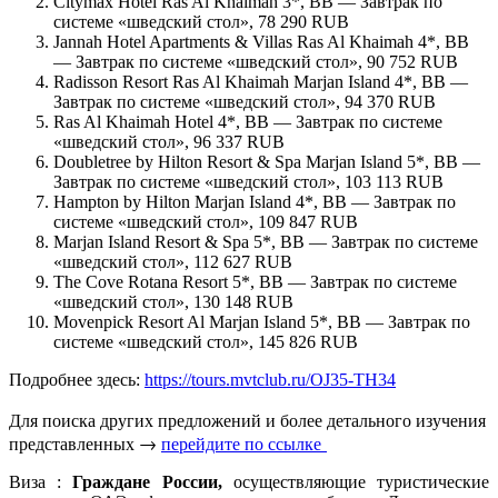
Citymax Hotel Ras Al Khaimah 3*, BB — Завтрак по
системе «шведский стол», 78 290 RUB
Jannah Hotel Apartments & Villas Ras Al Khaimah 4*, BB
— Завтрак по системе «шведский стол», 90 752 RUB
Radisson Resort Ras Al Khaimah Marjan Island 4*, BB —
Завтрак по системе «шведский стол», 94 370 RUB
Ras Al Khaimah Hotel 4*, BB — Завтрак по системе
«шведский стол», 96 337 RUB
Doubletree by Hilton Resort & Spa Marjan Island 5*, BB —
Завтрак по системе «шведский стол», 103 113 RUB
Hampton by Hilton Marjan Island 4*, BB — Завтрак по
системе «шведский стол», 109 847 RUB
Marjan Island Resort & Spa 5*, BB — Завтрак по системе
«шведский стол», 112 627 RUB
The Cove Rotana Resort 5*, BB — Завтрак по системе
«шведский стол», 130 148 RUB
Movenpick Resort Al Marjan Island 5*, BB — Завтрак по
системе «шведский стол», 145 826 RUB
Подробнее здесь:
https://tours.mvtclub.ru/OJ35-TH34
Для поиска других предложений и более детального изучения
представленных →
перейдите по ссылке
Виза :
Граждане России,
осуществляющие туристические