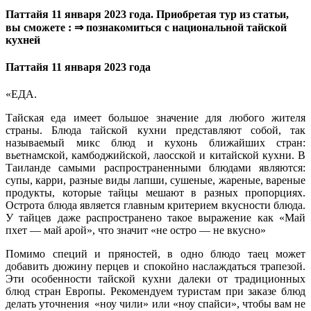
Паттайя 11 января 2023 года. Приобретая тур из статьи,
вы сможете : ⇒ познакомиться с национальной тайской
кухней
Паттайя 11 января 2023 года
«ЕДА.
Тайская еда имеет большое значение для любого жителя
страны. Блюда тайской кухни представляют собой, так
называемый микс блюд и кухонь ближайших стран:
вьетнамской, камбоджийской, лаосской и китайской кухни. В
Таиланде самыми распространенными блюдами являются:
супы, карри, разные виды лапши, сушеные, жареные, вареные
продукты, которые тайцы мешают в разных пропорциях.
Острота блюда является главным критерием вкусности блюда.
У тайцев даже распространено такое выражение как «Май
пхет — май арой», что значит «не остро — не вкусно»
Помимо специй и пряностей, в одно блюдо таец может
добавить дюжину перцев и спокойно наслаждаться трапезой.
Эти особенности тайской кухни далеки от традиционных
блюд стран Европы. Рекомендуем туристам при заказе блюд
делать уточнения «ноу чили» или «ноу спайси», чтобы вам не