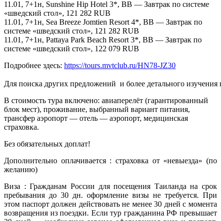
11.01, 7+1н, Sunshine Hip Hotel 3*, BB — Завтрак по системе
«шведский стол», 121 282 RUB
11.01, 7+1н, Sea Breeze Jomtien Resort 4*, BB — Завтрак по
системе «шведский стол», 121 282 RUB
11.01, 7+1н, Pattaya Park Beach Resort 3*, BB — Завтрак по
системе «шведский стол», 122 079 RUB
Подробнее здесь:
https://tours.mvtclub.ru/HN78-JZ30
Для поиска других предложений  и более детального изучения
В стоимость тура включено: авиаперелёт (гарантированный
блок мест), проживание, выбранный вариант питания,
трансфер аэропорт — отель — аэропорт, медицинская
страховка.
Без обязательных доплат!
Дополнительно оплачивается : страховка от «невыезда» (по
желанию)
Виза : Гражданам России для посещения Таиланда на срок
пребывания до 30 дн. оформление визы не требуется. При
этом паспорт должен действовать не менее 30 дней с момента
возвращения из поездки. Если тур гражданина РФ превышает