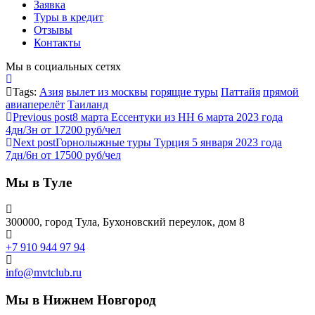
Заявка
Туры в кредит
Отзывы
Контакты
Мы в социальных сетях
Tags:
Азия
вылет из москвы
горящие туры
Паттайя
прямой
авиаперелёт
Таиланд
Previous post
8 марта Ессентуки из НН 6 марта 2023 года
4дн/3н от 17200 руб/чел
Next post
Горнолыжные туры Турция 5 января 2023 года
7дн/6н от 17500 руб/чел
Мы в Туле
300000, город Тула, Бухоновский переулок, дом 8
+7 910 944 97 94
info@mvtclub.ru
Мы в Нижнем Новгород