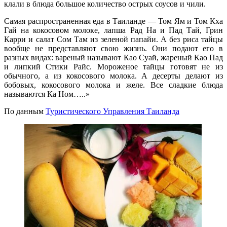
клали в блюда большое количество острых соусов и чили.
Самая распространенная еда в Таиланде — Том Ям и Том Кха
Гай на кокосовом молоке, лапша Рад На и Пад Тай, Грин
Карри и салат Сом Там из зеленой папайи. А без риса тайцы
вообще не представляют свою жизнь. Они подают его в
разных видах: вареный называют Као Суай, жареный Као Пад
и липкий Стики Райс. Мороженое тайцы готовят не из
обычного, а из кокосового молока. А десерты делают из
бобовых, кокосового молока и желе. Все сладкие блюда
называются Ка Ном…..»
По данным
Туристического Управления Таиланда