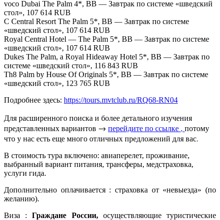
voco Dubai The Palm 4*, BB — Завтрак по системе «шведский
стол», 107 614 RUB
C Central Resort The Palm 5*, BB — Завтрак по системе
«шведский стол», 107 614 RUB
Royal Central Hotel — The Palm 5*, BB — Завтрак по системе
«шведский стол», 107 614 RUB
Dukes The Palm, a Royal Hideaway Hotel 5*, BB — Завтрак по
системе «шведский стол», 116 843 RUB
Th8 Palm by House Of Originals 5*, BB — Завтрак по системе
«шведский стол», 123 765 RUB
Подробнее здесь:
https://tours.mvtclub.ru/RQ68-RN04
Для расширенного поиска и более детального изучения
представленных вариантов →
перейдите по ссылке ,
потому
что у нас есть еще много отличных предложений для вас.
В стоимость тура включено: авиаперелет, проживание,
выбранный вариант питания, трансферы, медстраховка,
услуги гида.
Дополнительно оплачивается : страховка от «невыезда» (по
желанию).
Виза :
Граждане России,
осуществляющие туристические