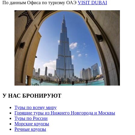
По данным Офиса по туризму ОАЭ
VISIT DUBAI
У НАС БРОНИРУЮТ
Туры по всему миру
Горящие туры из Нижнего Новгорода и Москвы
Туры по России
Морские круизы
Речные круизы