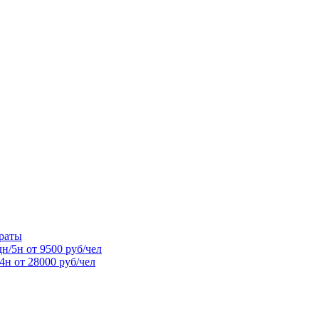
раты
н/5н от 9500 руб/чел
4н от 28000 руб/чел