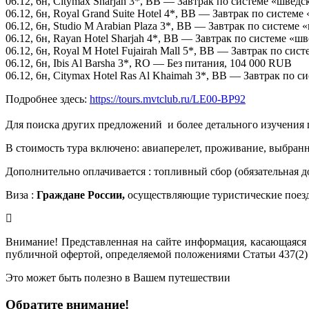
06.12, 6н, Citymax Sharjah 3*, BB — Завтрак по системе «швед
06.12, 6н, Royal Grand Suite Hotel 4*, BB — Завтрак по систем
06.12, 6н, Studio M Arabian Plaza 3*, BB — Завтрак по системе
06.12, 6н, Rayan Hotel Sharjah 4*, BB — Завтрак по системе «ш
06.12, 6н, Royal M Hotel Fujairah Mall 5*, BB — Завтрак по си
06.12, 6н, Ibis Al Barsha 3*, RO — Без питания, 104 000 RUB
06.12, 6н, Citymax Hotel Ras Al Khaimah 3*, BB — Завтрак по 
Подробнее здесь:
https://tours.mvtclub.ru/LE00-BP92
Для поиска других предложений  и более детального изучения
В стоимость тура включено: авиаперелет, проживание, выбранн
Дополнительно оплачивается : топливный сбор (обязательная д
Виза :
Граждане России,
осуществляющие туристические поез
Внимание! Представленная на сайте информация, касающаяся 
публичной офертой, определяемой положениями Статьи 437(2)
Это может быть полезно в Вашем путешествии
Обратите внимание!