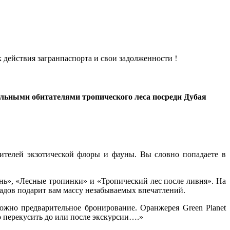
к действия загранпаспорта и свои задолженности !
тельными обитателями тропического леса посреди Дубая
вителей экзотической флоры и фауны. Вы словно попадаете в
ень», «Лесные тропинки» и «Тропический лес после ливня». На
адов подарит вам массу незабываемых впечатлений.
ожно предварительное бронирование. Оранжерея Green Planet
о перекусить до или после экскурсии….»