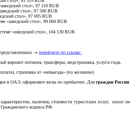
ский стол», 95 355 RUB
е «шведский стол», 97 110 RUB
 «шведский стол», 97 500 RUB
ведский стол», 97 695 RUB
стеме «шведский стол», 99 060 RUB
системе «шведский стол», 104 130 RUB
 представленных → 
перейдите по ссылке 
ый вариант питания, трансферы, медстраховка, услуги гида.
оплата), страховка от «невыезда» (по желанию)
дки в ОАЭ, оформляют визы по прибытию. Для
граждан России
характеристик, наличия, стоимости туристских услуг, носит и
 Гражданского кодекса РФ.