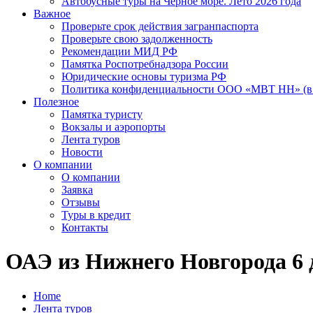
Автобусные туры на Черное море. Лето 2026 года
Важное
Проверьте срок действия загранпаспорта
Проверьте свою задолженность
Рекомендации МИД РФ
Памятка Роспотребнадзора России
Юридические основы туризма РФ
Политика конфиденциальности ООО «МВТ НН» (в 
Полезное
Памятка туристу
Вокзалы и аэропорты
Лента туров
Новости
О компании
О компании
Заявка
Отзывы
Туры в кредит
Контакты
ОАЭ из Нижнего Новгорода 6 д
Home
Лента туров