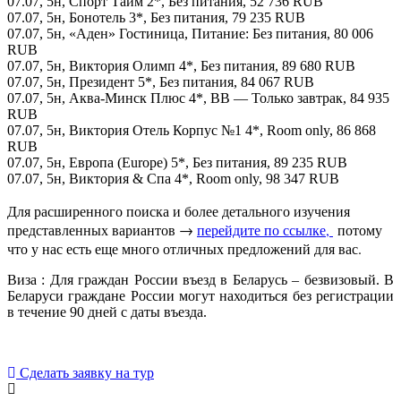
07.07, 5н, Спорт Тайм 2*, Без питания, 52 736 RUB
07.07, 5н, Бонотель 3*, Без питания, 79 235 RUB
07.07, 5н, «Аден» Гостиница, Питание: Без питания, 80 006
RUB
07.07, 5н, Виктория Олимп 4*, Без питания, 89 680 RUB
07.07, 5н, Президент 5*, Без питания, 84 067 RUB
07.07, 5н, Аква-Минск Плюс 4*, BB — Только завтрак, 84 935
RUB
07.07, 5н, Виктория Отель Корпус №1 4*, Room only, 86 868
RUB
07.07, 5н, Европа (Europe) 5*, Без питания, 89 235 RUB
07.07, 5н, Виктория & Спа 4*, Room only, 98 347 RUB
Для расширенного поиска и более детального изучения
представленных вариантов →
перейдите по ссылке,
потому
что у нас есть еще много отличных предложений для вас.
Виза : Для граждан России въезд в Беларусь – безвизовый. В
Беларуси граждане России могут находиться без регистрации
в течение 90 дней с даты въезда.
Сделать заявку на тур