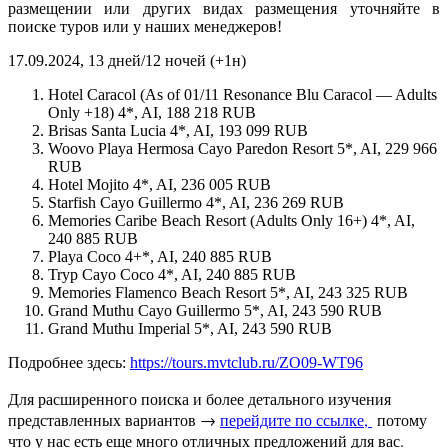
размещении или других видах размещения уточняйте в
поиске туров или у наших менеджеров!
17.09.2024, 13 дней/12 ночей (+1н)
Hotel Caracol (As of 01/11 Resonance Blu Caracol — Adults
Only +18) 4*, AI, 188 218 RUB
Brisas Santa Lucia 4*, AI, 193 099 RUB
Woovo Playa Hermosa Cayo Paredon Resort 5*, AI, 229 966
RUB
Hotel Mojito 4*, AI, 236 005 RUB
Starfish Cayo Guillermo 4*, AI, 236 269 RUB
Memories Caribe Beach Resort (Adults Only 16+) 4*, AI,
240 885 RUB
Playa Coco 4+*, AI, 240 885 RUB
Tryp Cayo Coco 4*, AI, 240 885 RUB
Memories Flamenco Beach Resort 5*, AI, 243 325 RUB
Grand Muthu Cayo Guillermo 5*, AI, 243 590 RUB
Grand Muthu Imperial 5*, AI, 243 590 RUB
Подробнее здесь:
https://tours.mvtclub.ru/ZO09-WT96
Для расширенного поиска и более детального изучения
представленных вариантов →
перейдите по ссылке,
потому
что у нас есть еще много отличных предложений для вас.