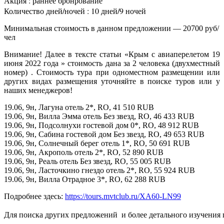
Акция : раннее бронрование
Количество дней/ночей : 10 дней/9 ночей
Минимальная стоимость в данном предложении — 20700 руб/
чел
Внимание! Далее в тексте статьи «Крым с авиаперелетом 19
июня 2022 года » стоимость дана за 2 человека (двухместный
номер) . Стоимость тура при одноместном размещении или
других видах размещения уточняйте в поиске туров или у
наших менеджеров!
19.06, 9н, Лагуна отель 2*, RO, 41 510 RUB
19.06, 9н, Вилла Эмма отель Без звезд, RO, 46 433 RUB
19.06, 9н, Подсолнухи гостевой дом 0*, RO, 48 912 RUB
19.06, 9н, Сабина гостевой дом Без звезд, RO, 49 653 RUB
19.06, 9н, Солнечный берег отель 1*, RO, 50 691 RUB
19.06, 9н, Акрополь отель 2*, RO, 52 890 RUB
19.06, 9н, Реаль отель Без звезд, RO, 55 005 RUB
19.06, 9н, Ласточкино гнездо отель 2*, RO, 55 924 RUB
19.06, 9н, Вилла Отрадное 3*, RO, 62 288 RUB
Подробнее здесь:
https://tours.mvtclub.ru/XA60-LN99
Для поиска других предложений  и более детального изучения