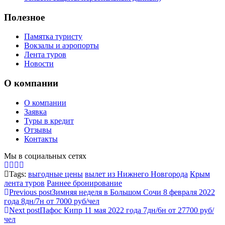
Полезное
Памятка туристу
Вокзалы и аэропорты
Лента туров
Новости
О компании
О компании
Заявка
Туры в кредит
Отзывы
Контакты
Мы в социальных сетях
Tags:
выгодные цены
вылет из Нижнего Новгорода
Крым
лента туров
Раннее бронирование
Previous post
Зимняя неделя в Большом Сочи 8 февраля 2022
года 8дн/7н от 7000 руб/чел
Next post
Пафос Кипр 11 мая 2022 года 7дн/6н от 27700 руб/
чел