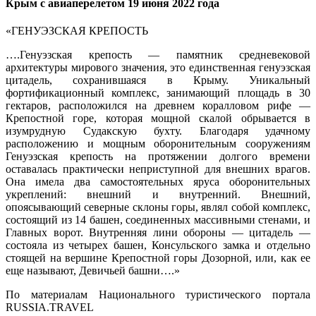
Крым с авиаперелетом 19 июня 2022 года
«ГЕНУЭЗСКАЯ КРЕПОСТЬ
….Генуэзская крепость — памятник средневековой
архитектуры мирового значения, это единственная генуэзская
цитадель, сохранившаяся в Крыму. Уникальный
фортификационный комплекс, занимающий площадь в 30
гектаров, расположился на древнем коралловом рифе —
Крепостной горе, которая мощной скалой обрывается в
изумрудную Судакскую бухту. Благодаря удачному
расположению и мощным оборонительным сооружениям
Генуэзская крепость на протяжении долгого времени
оставалась практически неприступной для внешних врагов.
Она имела два самостоятельных яруса оборонительных
укреплений: внешний и внутренний. Внешний,
опоясывающий северные склоны горы, являл собой комплекс,
состоящий из 14 башен, соединенных массивными стенами, и
Главных ворот. Внутренняя лини обороны — цитадель —
состояла из четырех башен, Консульского замка и отдельно
стоящей на вершине Крепостной горы Дозорной, или, как ее
еще называют, Девичьей башни….»
По материалам Национального туристического портала
RUSSIA.TRAVEL