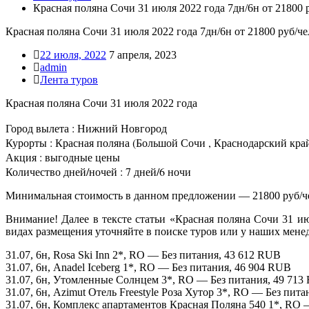
Красная поляна Сочи 31 июля 2022 года 7дн/6н от 21800 
Красная поляна Сочи 31 июля 2022 года 7дн/6н от 21800 руб/че
22 июля, 2022
7 апреля, 2023
admin
Лента туров
Красная поляна Сочи 31 июля 2022 года
Город вылета : Нижний Новгород
Курорты : Красная поляна (Большой Сочи , Краснодарский край
Акция : выгодные цены
Количество дней/ночей : 7 дней/6 ночи
Минимальная стоимость в данном предложении — 21800 руб/ч
Внимание! Далее в тексте статьи «Красная поляна Сочи 31 и
видах размещения уточняйте в поиске туров или у наших мене
31.07, 6н, Rosa Ski Inn 2*, RO — Без питания, 43 612 RUB
31.07, 6н, Anadel Iceberg 1*, RO — Без питания, 46 904 RUB
31.07, 6н, Утомленные Солнцем 3*, RO — Без питания, 49 713
31.07, 6н, Azimut Отель Freestyle Роза Хутор 3*, RO — Без пит
31.07, 6н, Комплекс апартаментов Красная Поляна 540 1*, RO 