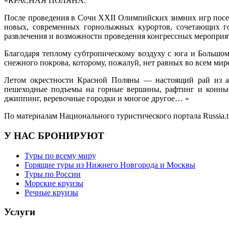
«КРАСНАЯ ПОЛЯНА.
После проведения в Сочи XXII Олимпийских зимних игр посе
новых, современных горнолыжных курортов, сочетающих го
развлечения и возможности проведения конгрессных мероприя
Благодаря теплому субтропическому воздуху с юга и Большом
снежного покрова, которому, пожалуй, нет равных во всем мир
Летом окрестности Красной Поляны — настоящий рай из ал
пешеходные подъемы на горные вершины, рафтинг и конные 
джиппинг, веревочные городки и многое другое… «
По материалам Национального туристического портала Russia.t
У НАС БРОНИРУЮТ
Туры по всему миру
Горящие туры из Нижнего Новгорода и Москвы
Туры по России
Морские круизы
Речные круизы
Услуги