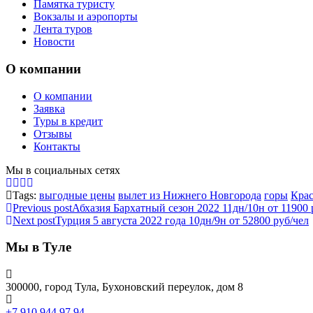
Памятка туристу
Вокзалы и аэропорты
Лента туров
Новости
О компании
О компании
Заявка
Туры в кредит
Отзывы
Контакты
Мы в социальных сетях
Tags:
выгодные цены
вылет из Нижнего Новгорода
горы
Крас
Previous post
Абхазия Бархатный сезон 2022 11дн/10н от 11900 
Next post
Турция 5 августа 2022 года 10дн/9н от 52800 руб/чел
Мы в Туле
300000, город Тула, Бухоновский переулок, дом 8
+7 910 944 97 94