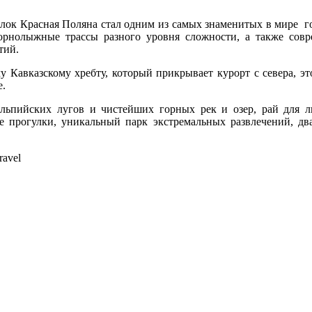
лок Красная Поляна стал одним из самых знаменитых в мире го
рнолыжные трассы разного уровня сложности, а также совр
тий.
у Кавказскому хребту, который прикрывает курорт с севера, э
е.
ьпийских лугов и чистейших горных рек и озер, рай для л
прогулки, уникальный парк экстремальных развлечений, два
ravel