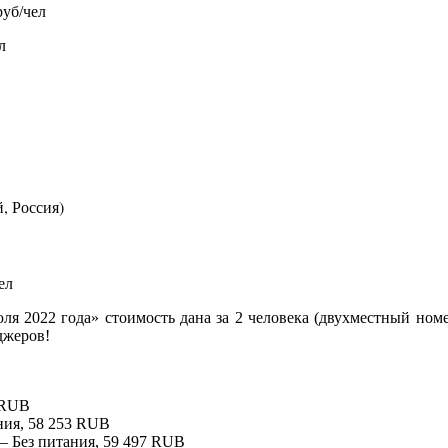
руб/чел
л
, Россия)
ел
юля 2022 года» стоимость дана за 2 человека (двухместный ном
джеров!
 RUB
ания, 58 253 RUB
— Без питания, 59 497 RUB