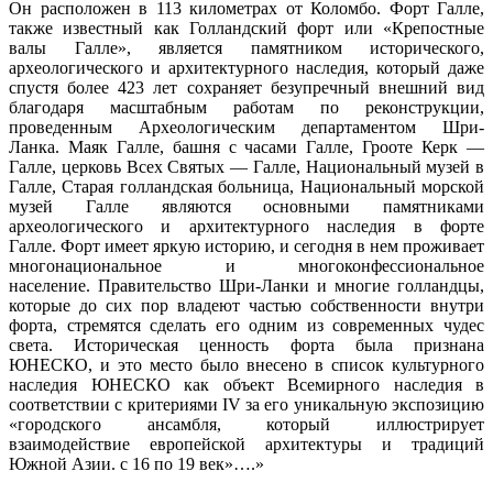
Он расположен в 113 километрах от Коломбо.
Форт Галле,
также известный как Голландский форт или «Крепостные
валы Галле», является памятником исторического,
археологического и архитектурного наследия, который даже
спустя более 423 лет сохраняет безупречный внешний вид
благодаря масштабным работам по реконструкции,
проведенным Археологическим департаментом Шри-
Ланка.
Маяк Галле, башня с часами Галле, Грооте Керк —
Галле, церковь Всех Святых — Галле, Национальный музей в
Галле, Старая голландская больница, Национальный морской
музей Галле являются основными памятниками
археологического и архитектурного наследия в форте
Галле. Форт имеет яркую историю, и сегодня в нем проживает
многонациональное и многоконфессиональное
население. Правительство Шри-Ланки и многие голландцы,
которые до сих пор владеют частью собственности внутри
форта, стремятся сделать его одним из современных чудес
света.
Историческая ценность форта была признана
ЮНЕСКО, и это место было внесено в список культурного
наследия ЮНЕСКО как объект Всемирного наследия в
соответствии с критериями IV за его уникальную экспозицию
«городского ансамбля, который иллюстрирует
взаимодействие европейской архитектуры и традиций
Южной Азии. с 16 по 19 век»….»