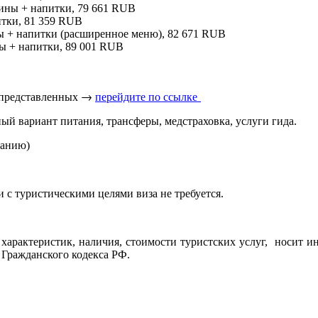
ужины + напитки, 79 661 RUB
питки, 81 359 RUB
ины + напитки (расширенное меню), 82 671 RUB
ны + напитки, 89 001 RUB
 представленных → 
перейдите по ссылке 
ый вариант питания, трансферы, медстраховка, услуги гида.
ланию)
 с туристическими целями виза не требуется.
характеристик, наличия, стоимости туристских услуг, носит и
 Гражданского кодекса РФ.