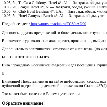
10.05, 7н, Tu Casa Gelidonya Hotel 4*, AI — Завтраки, обеды, 
10.05, 7н, Seagull Hotel 4*, AI — Завтраки, обеды, ужины + на
10.05, 7н, Club Hotel Belpinar 4*, UAI — Завтраки, обеды, уж
10.05, 7н, Hotel Camyuva Beach 4*, AI — Завтраки, обеды, ужи
Подробнее здесь:
https://tours.mvtclub.ru/TC69-AD90
Для поиска других предложений  и более детального изучения
В стоимость тура включено: авиаперелет, проживание, выбранн
Дополнительно оплачивается : страховка от «невыезда» (по же
БЕЗ ТОПЛИВНОГО СБОРА!
Виза : гражданам Российской Федерации для посещения Турции
Внимание! Представленная на сайте информация, касающаяся 
публичной офертой, определяемой положениями Статьи 437(2)
Это может быть полезно в Вашем путешествии
Обратите внимание!