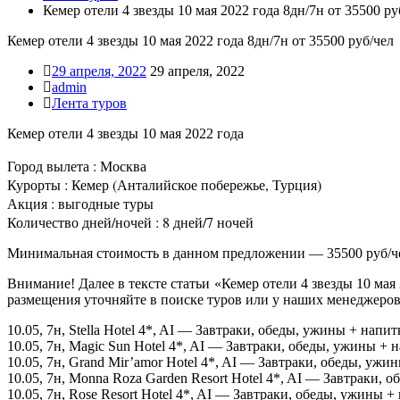
Кемер отели 4 звезды 10 мая 2022 года 8дн/7н от 35500 ру
Кемер отели 4 звезды 10 мая 2022 года 8дн/7н от 35500 руб/чел
29 апреля, 2022
29 апреля, 2022
admin
Лента туров
Кемер отели 4 звезды 10 мая 2022 года
Город вылета : Москва
Курорты : Кемер (Анталийское побережье, Турция)
Акция : выгодные туры
Количество дней/ночей : 8 дней/7 ночей
Минимальная стоимость в данном предложении — 35500 руб/ч
Внимание! Далее в тексте статьи «Кемер отели 4 звезды 10 ма
размещения уточняйте в поиске туров или у наших менеджеров
10.05, 7н, Stella Hotel 4*, AI — Завтраки, обеды, ужины + напи
10.05, 7н, Magic Sun Hotel 4*, AI — Завтраки, обеды, ужины +
10.05, 7н, Grand Mir’amor Hotel 4*, AI — Завтраки, обеды, уж
10.05, 7н, Monna Roza Garden Resort Hotel 4*, AI — Завтраки,
10.05, 7н, Rose Resort Hotel 4*, AI — Завтраки, обеды, ужины 