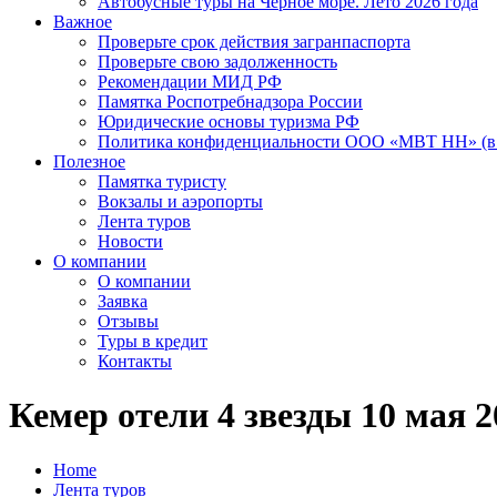
Автобусные туры на Черное море. Лето 2026 года
Важное
Проверьте срок действия загранпаспорта
Проверьте свою задолженность
Рекомендации МИД РФ
Памятка Роспотребнадзора России
Юридические основы туризма РФ
Политика конфиденциальности ООО «МВТ НН» (в 
Полезное
Памятка туристу
Вокзалы и аэропорты
Лента туров
Новости
О компании
О компании
Заявка
Отзывы
Туры в кредит
Контакты
Кемер отели 4 звезды 10 мая 2
Home
Лента туров