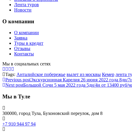
Лента туров
Новости
О компании
О компании
Заявка
Туры в кредит
Отзывы
Контакты
Мы в социальных сетях
Tags:
Анталийское побережье
вылет из москвы
Кемер
лента т
Previous post
Экскурсионная Карелия 26 июня 2022 года 8дн/7н
Next post
Большой Сочи 5 мая 2022 года 5дн/4н от 13400 руб/ч
Мы в Туле
300000, город Тула, Бухоновский переулок, дом 8
+7 910 944 97 94