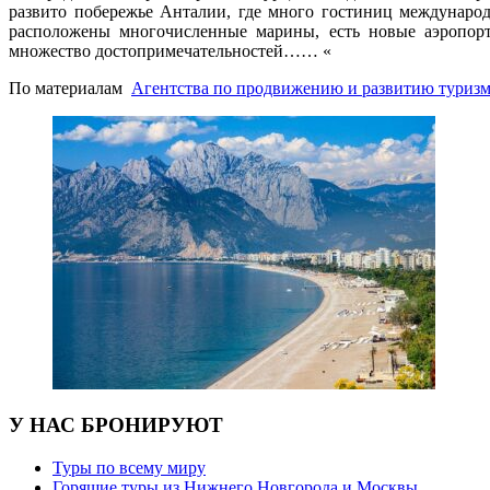
развито побережье Анталии, где много гостиниц международн
расположены многочисленные марины, есть новые аэропорт
множество достопримечательностей…… «
По материалам
Агентства по продвижению и развитию туриз
У НАС БРОНИРУЮТ
Туры по всему миру
Горящие туры из Нижнего Новгорода и Москвы