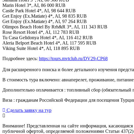
Marin Hotel 3*, AI, 86 000 RUB
Castle Park Hotel 4*, AI, 98 644 RUB
Get Enjoy (Ex.Matiate) 4*, AI, 98 835 RUB
Get Enjoy (Ex.Matiate) 4*, AI, 97 264 RUB
Olimpos Beach Hotel By Rrh&R 3*, AI, 111 343 RUB
Rose Resort Hotel 4*, AI, 112 783 RUB
Tu Casa Gelidonya Hotel 4*, AI, 116 412 RUB
Aleria Belport Beach Hotel 4*, AI, 117 595 RUB
Viking Suite Hotel 4*, AI, 118 895 RUB
Подробнее здесь:
https://tours.mvtclub.ru/DV29-CP68
Для расширенного поиска и более детального изучения предс
В стоимость тура включено: авиаперелет, проживание, питание 
Дополнительно оплачивается : топливный сбор (обязательный п
Виза : гражданам Российской Федерации для посещения Турции
Сделать заявку на тур
Внимание! Представленная на сайте информация, касающаяся 
публичной офертой, определяемой положениями Статьи 437(2)