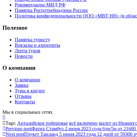
Рекомендации МИД РФ
Памятка Роспотребнадзора России
Политика конфиденциальности ООО «МВТ НН» (в облас
Полезное
Памятка туристу
Вокзалы и аэропорты
Лента туров
Новости
О компании
О компании
Заявка
Туры в кредит
Отзывы
Контакты
Мы в социальных сетях
Tags:
Анталийское побережье
всё включено
вылет из Нижнег
Previous post
Фатих Стамбул 2 июня 2023 года 6дн/5н от 21600 
Next post
Пхукет Таиланд 5 июня 2023 года 12 дней от 59300 р