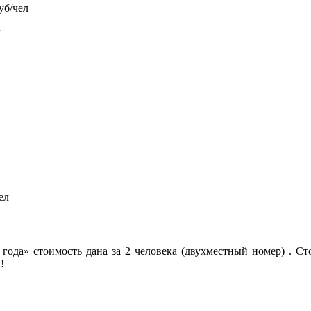
уб/чел
л
ел
 года» стоимость дана за 2 человека (двухместный номер) . С
!