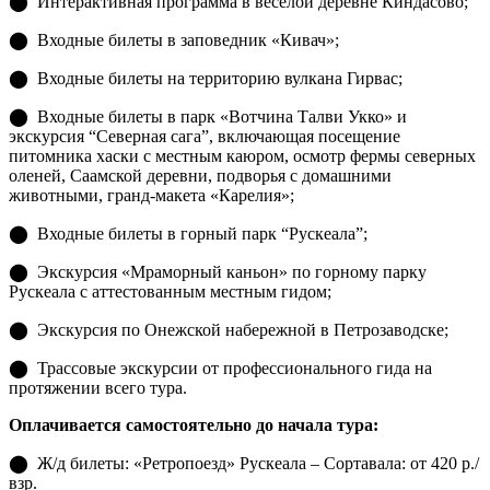
⬤ Интерактивная программа в веселой деревне Киндасово;
⬤ Входные билеты в заповедник «Кивач»;
⬤ Входные билеты на территорию вулкана Гирвас;
⬤ Входные билеты в парк «Вотчина Талви Укко» и
экскурсия “Северная сага”, включающая посещение
питомника хаски с местным каюром, осмотр фермы северных
оленей, Саамской деревни, подворья с домашними
животными, гранд-макета «Карелия»;
⬤ Входные билеты в горный парк “Рускеала”;
⬤ Экскурсия «Мраморный каньон» по горному парку
Рускеала с аттестованным местным гидом;
⬤ Экскурсия по Онежской набережной в Петрозаводске;
⬤ Трассовые экскурсии от профессионального гида на
протяжении всего тура.
Оплачивается самостоятельно до начала тура:
⬤ Ж/д билеты: «Ретропоезд» Рускеала – Сортавала: от 420 р./
взр.