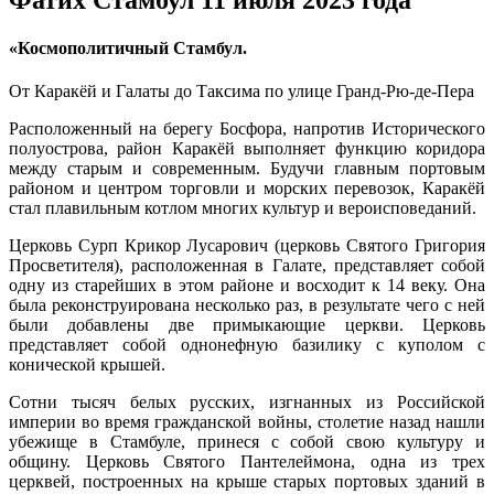
«Космополитичный Стамбул.
От Каракёй и Галаты до Таксима по улице Гранд-Рю-де-Пера
Расположенный на берегу Босфора, напротив Исторического
полуострова, район Каракёй выполняет функцию коридора
между старым и современным. Будучи главным портовым
районом и центром торговли и морских перевозок, Каракёй
стал плавильным котлом многих культур и вероисповеданий.
Церковь Сурп Крикор Лусарович (церковь Святого Григория
Просветителя), расположенная в Галате, представляет собой
одну из старейших в этом районе и восходит к 14 веку. Она
была реконструирована несколько раз, в результате чего с ней
были добавлены две примыкающие церкви. Церковь
представляет собой однонефную базилику с куполом с
конической крышей.
Сотни тысяч белых русских, изгнанных из Российской
империи во время гражданской войны, столетие назад нашли
убежище в Стамбуле, принеся с собой свою культуру и
общину. Церковь Святого Пантелеймона, одна из трех
церквей, построенных на крыше старых портовых зданий в