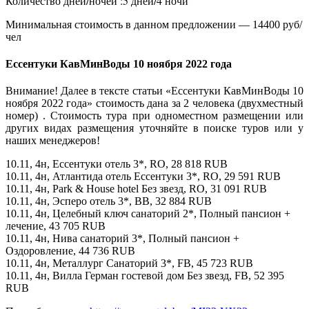
Количество дней/ночей :5 дней/4 ночи
Минимальная стоимость в данном предложении — 14400 руб/
чел
Ессентуки КавМинВоды 10 ноября 2022 года
Внимание! Далее в тексте статьи «Ессентуки КавМинВоды 10
ноября 2022 года» стоимость дана за 2 человека (двухместный
номер) . Стоимость тура при одноместном размещении или
других видах размещения уточняйте в поиске туров или у
наших менеджеров!
10.11, 4н, Ессентуки отель 3*, RO, 28 818 RUB
10.11, 4н, Атлантида отель Ессентуки 3*, RO, 29 591 RUB
10.11, 4н, Park & House hotel Без звезд, RO, 31 091 RUB
10.11, 4н, Эсперо отель 3*, BB, 32 884 RUB
10.11, 4н, Целебный ключ санаторий 2*, Полный пансион +
лечение, 43 705 RUB
10.11, 4н, Нива санаторий 3*, Полный пансион +
Оздоровление, 44 736 RUB
10.11, 4н, Металлург Санаторий 3*, FB, 45 723 RUB
10.11, 4н, Вилла Герман гостевой дом Без звезд, FB, 52 395
RUB