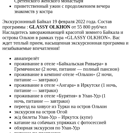
Сретенского женского монастыря
приветственный ужин с продолжением вечера
знакомств у костра
Экскурсионный Байкал 19 февраля 2022 года. Состав
программы :
GLASSY OLKHON
от 55 800 руб/чел
Насладитесь завораживающей красотой зимнего Байкала и
острова Ольхон в рамках тура «​GLASSY OLKHON». Вас
ждет теплый прием, насыщенная экскурсионная программа и
незабываемые впечатления!
авиаперелёт
проживание в отеле «Байкальская Ривьера» в
Гремячинске (2 ночи, питание — полный пансион)
проживание в кемпинг-отеле «Ольхон» (2 ночи,
питание — завтраки)
проживание в отеле «Ангара» в Иркутске (1 ночь,
питание — завтраки)
проживание в отеле «Бурятия» в Улан-Удэ (1
ночь, питание — завтраки)
переезд на хивусе из Турки на остров Ольхон
экскурсия на остров Огой
ж/д билеты Улан-Удэ – Иркутск (купе)
катание на собачьих упряжках с фотосессией
обзорная экскурсия по Улан-Удэ