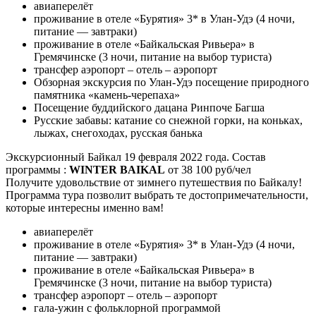
авиаперелёт
проживание в отеле «Бурятия» 3* в Улан-Удэ (4 ночи,
питание — завтраки)
проживание в отеле «Байкальская Ривьера» в
Гремячинске (3 ночи, питание на выбор туриста)
трансфер аэропорт – отель – аэропорт
Обзорная экскурсия по Улан-Удэ посещение природного
памятника «камень-черепаха»
Посещение буддийского дацана Ринпоче Багша
Русские забавы: катание со снежной горки, на коньках,
лыжах, снегоходах, русская банька
Экскурсионный Байкал 19 февраля 2022 года. Состав
программы :
WINTER BAIKAL
от 38 100 руб/чел
Получите удовольствие от зимнего путешествия по Байкалу!
Программа тура позволит выбрать те достопримечательности,
которые интересны именно вам!
авиаперелёт
проживание в отеле «Бурятия» 3* в Улан-Удэ (4 ночи,
питание — завтраки)
проживание в отеле «Байкальская Ривьера» в
Гремячинске (3 ночи, питание на выбор туриста)
трансфер аэропорт – отель – аэропорт
гала-ужин с фольклорной программой