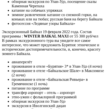
обзорная экскурсия по Улан-Удэ, посещение скалы
Каменная Черепаха
катание на собачьих упряжках
зимние развлечения: катание со снежной горки, на
коньках или на тюбах; русская баня на берегу Байкала
фотосессия «Ледяные узоры Байкала»
Экскурсионный Байкал 19 февраля 2022 года. Состав
программы :
WINTER BAIKAL MAXI
от 55 300 руб/чел
В рамках экскурсионного тура вы увидите все самое
интересное, что может предложить Бурятия: этнические и
исторические достопримечательности, и, конечно, красоту
зимнего Байкала.
авиаперелёт
проживание в отеле «Бурятия» 3* в Улан-Удэ (4 ночи)
проживание в отеле «Байкальское Шале» в Максимихе
(2 ночи)
проживание в отеле «Байкальская Ривьера» в
Гремячинске (1 ночь)
питание по программе
трансфер аэропорт – отель – аэропорт
этно-ужин с фольклорной программой
обзорная экскурсия по Улан-Удэ
экскурсия в Иволгинский дацан