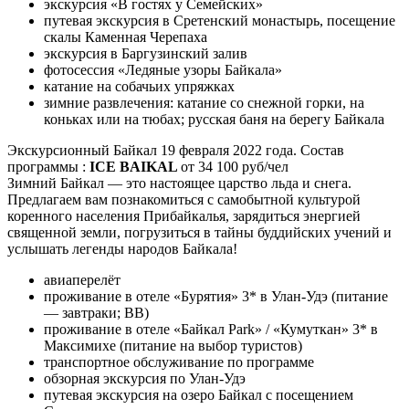
экскурсия «В гостях у Семейских»
путевая экскурсия в Сретенский монастырь, посещение
скалы Каменная Черепаха
экскурсия в Баргузинский залив
фотосессия «Ледяные узоры Байкала»
катание на собачьих упряжках
зимние развлечения: катание со снежной горки, на
коньках или на тюбах; русская баня на берегу Байкала
Экскурсионный Байкал 19 февраля 2022 года. Состав
программы :
ICE BAIKAL
от 34 100 руб/чел
Зимний Байкал — это настоящее царство льда и снега.
Предлагаем вам познакомиться с самобытной культурой
коренного населения Прибайкалья, зарядиться энергией
священной земли, погрузиться в тайны буддийских учений и
услышать легенды народов Байкала!
авиаперелёт
проживание в отеле «Бурятия» 3* в Улан-Удэ (питание
— завтраки; BB)
проживание в отеле «Байкал Park» / «Кумуткан» 3* в
Максимихе (питание на выбор туристов)
транспортное обслуживание по программе
обзорная экскурсия по Улан-Удэ
путевая экскурсия на озеро Байкал с посещением