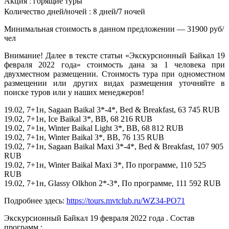
Акция : горящие туры
Количество дней/ночей : 8 дней/7 ночей
Минимальная стоимость в данном предложении — 31900 руб/
чел
Внимание! Далее в тексте статьи «Экскурсионный Байкал 19
февраля 2022 года» стоимость дана за 1 человека при
двухместном размещении. Стоимость тура при одноместном
размещении или других видах размещения уточняйте в
поиске туров или у наших менеджеров!
19.02, 7+1н, Sagaan Baikal 3*-4*, Bed & Breakfast, 63 745 RUB
19.02, 7+1н, Ice Baikal 3*, BB, 68 216 RUB
19.02, 7+1н, Winter Baikal Light 3*, BB, 68 812 RUB
19.02, 7+1н, Winter Baikal 3*, BB, 76 135 RUB
19.02, 7+1н, Sagaan Baikal Maxi 3*-4*, Bed & Breakfast, 107 905
RUB
19.02, 7+1н, Winter Baikal Maxi 3*, По программе, 110 525
RUB
19.02, 7+1н, Glassy Olkhon 2*-3*, По программе, 111 592 RUB
Подробнее здесь:
https://tours.mvtclub.ru/WZ34-PO71
Экскурсионный Байкал 19 февраля 2022 года . Состав
программ :