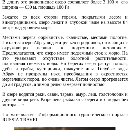
В длину это живописное озеро составляет более 3 100 м, его
ширина — 630 м, площадь 180 Га.
Зажатое со всех сторон горами, покрытыми лесом и
виноградниками, озеро лежит в глубокой чаще на высоте 84
метра над уровнем моря.
Местами берега обрывистые, скалистые, местами пологие.
Питается озеро Абрау водами ручьев и родников, стекающих с
окружающих вершин к подземным источникам.
Предполагается, что озеро имеет подземный сток к морю. На
это указывают отсутствие болотной растительности,
постоянная свежесть воды. На берегах озера растут тополя,
дубы и грабы, кустарники, плакучие ивы. Голубые воды
Абрау не прозрачны из-за преобладания в окрестностях
мергелевых пород, но очень чисты. Летом озеро прогревается
до 28 градусов, а зимой редко замерзает полностью.
В озере водятся раки, сазан, тарань, амур, лещ, толстолобик и
другие виды рыб. Разрешена рыбалка с берега и с лодки без
мотора… «
По материалам Информационного туристического портала
RUSSIA.TRAVEL