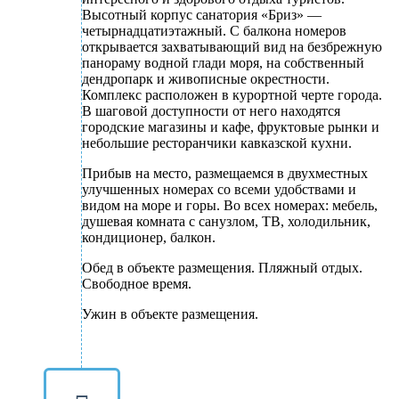
Высотный корпус санатория «Бриз» —
четырнадцатиэтажный. С балкона номеров
открывается захватывающий вид на безбрежную
панораму водной глади моря, на собственный
дендропарк и живописные окрестности.
Комплекс расположен в курортной черте города.
В шаговой доступности от него находятся
городские магазины и кафе, фруктовые рынки и
небольшие ресторанчики кавказской кухни.
Прибыв на место, размещаемся в двухместных
улучшенных номерах со всеми удобствами и
видом на море и горы. Во всех номерах: мебель,
душевая комната с санузлом, ТВ, холодильник,
кондиционер, балкон.
Обед в объекте размещения. Пляжный отдых.
Свободное время.
Ужин в объекте размещения.