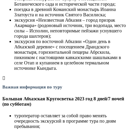
Ботанического сада и исторической части города;
поездка в древний Команский монастырь Иоанна
Златоуста и на источник Святого Василиска;
экскурсия «Неизвестная Абхазия – город призрак
Акармара» (родоновый источник, три водопада, место
силы – Исполин, неповторимые пейзажи уснувшего
города шахтеров);
экскурсия по восточной Абхазии «Один день в
Абхазской деревне» с посещением Драндского
монастыря, горизонтальной пещеры Абрскила,
пикником с настоящими кавказскими шашлыками в
селе Отап и купанием в целебном термальном
источнике Кындыга.
Важная информация по туру
Большая Абхазская Кругосветка 2023 год 8 дней/7 ночей
(по субботам)
туроператор оставляет за собой право менять
очередность экскурсий в программе тура по дням
пребывания;