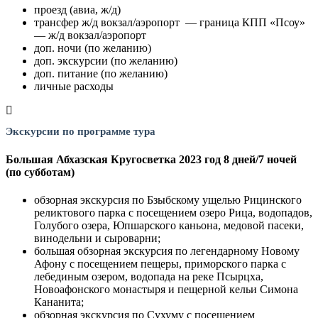
проезд (авиа, ж/д)
трансфер ж/д вокзал/аэропорт — граница КПП «Псоу»
— ж/д вокзал/аэропорт
доп. ночи (по желанию)
доп. экскурсии (по желанию)
доп. питание (по желанию)
личные расходы
Экскурсии по программе тура
Большая Абхазская Кругосветка 2023 год 8 дней/7 ночей
(по субботам)
обзорная экскурсия по Бзыбскому ущелью Рицинского
реликтового парка с посещением озеро Рица, водопадов,
Голубого озера, Юпшарского каньона, медовой пасеки,
винодельни и сыроварни;
большая обзорная экскурсия по легендарному Новому
Афону с посещением пещеры, приморского парка с
лебединым озером, водопада на реке Псырцха,
Новоафонского монастыря и пещерной кельи Симона
Кананита;
обзорная экскурсия по Сухуму с посещением