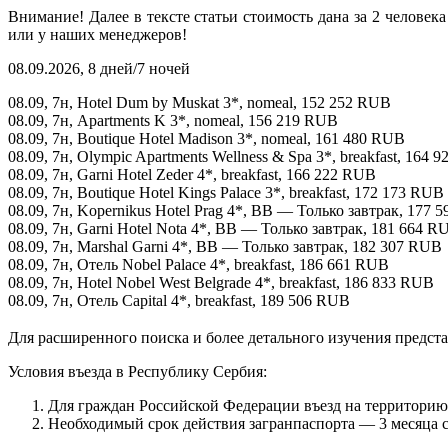
Внимание! Далее в тексте статьи стоимость дана за 2 челове
или у наших менеджеров!
08.09.2026, 8 дней/7 ночей
08.09, 7н, Hotel Dum by Muskat 3*, nomeal, 152 252 RUB
08.09, 7н, Apartments K 3*, nomeal, 156 219 RUB
08.09, 7н, Boutique Hotel Madison 3*, nomeal, 161 480 RUB
08.09, 7н, Olympic Apartments Wellness & Spa 3*, breakfast, 164 
08.09, 7н, Garni Hotel Zeder 4*, breakfast, 166 222 RUB
08.09, 7н, Boutique Hotel Kings Palace 3*, breakfast, 172 173 RUB
08.09, 7н, Kopernikus Hotel Prag 4*, BB — Только завтрак, 177 
08.09, 7н, Garni Hotel Nota 4*, BB — Только завтрак, 181 664 R
08.09, 7н, Marshal Garni 4*, BB — Только завтрак, 182 307 RUB
08.09, 7н, Отель Nobel Palace 4*, breakfast, 186 661 RUB
08.09, 7н, Hotel Nobel West Belgrade 4*, breakfast, 186 833 RUB
08.09, 7н, Отель Capital 4*, breakfast, 189 506 RUB
Для расширенного поиска и более детального изучения предс
Условия въезда в Республику Сербия:
Для граждан Российской Федерации въезд на территорию
Необходимый срок действия загранпаспорта — 3 месяца с