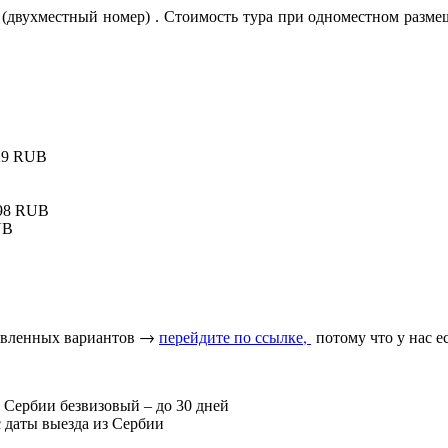
ка (двухместный номер) . Стоимость тура при одноместном разм
929 RUB
598 RUB
UB
тавленных вариантов →
перейдите по ссылке,
потому что у нас е
 Сербии безвизовый – до 30 дней
 даты выезда из Сербии