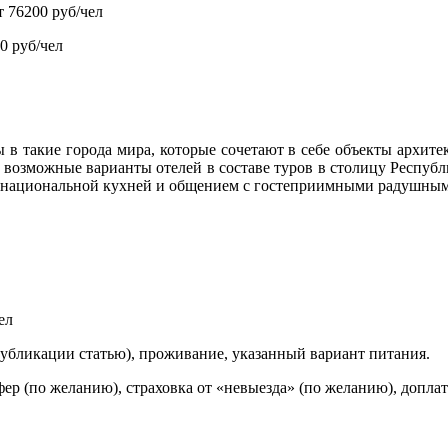
т 76200 руб/чел
0 руб/чел
ы в такие города мира, которые сочетают в себе объекты архит
ны возможные варианты отелей в составе туров в столицу Респуб
 национальной кухней и общением с гостеприимными радушным
ел
публикации статью), проживание, указанный вариант питания.
ер (по желанию), страховка от «невыезда» (по желанию), доплата