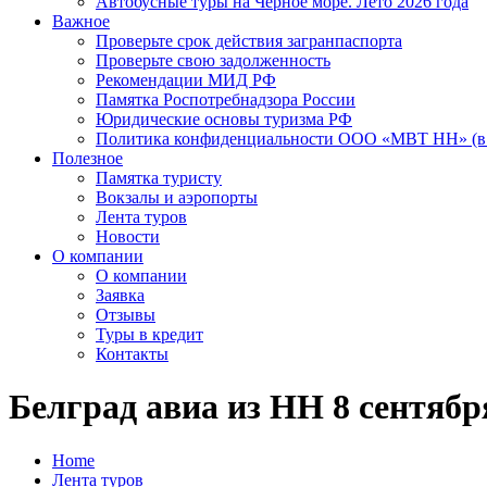
Автобусные туры на Черное море. Лето 2026 года
Важное
Проверьте срок действия загранпаспорта
Проверьте свою задолженность
Рекомендации МИД РФ
Памятка Роспотребнадзора России
Юридические основы туризма РФ
Политика конфиденциальности ООО «МВТ НН» (в 
Полезное
Памятка туристу
Вокзалы и аэропорты
Лента туров
Новости
О компании
О компании
Заявка
Отзывы
Туры в кредит
Контакты
Белград авиа из НН 8 сентября
Home
Лента туров