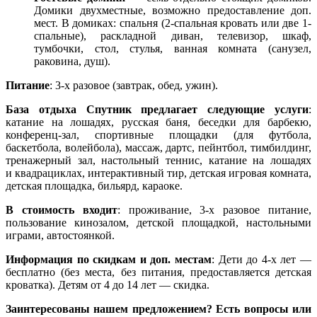
Домики двухместные, возможно предоставление доп.
мест. В домиках: спальня (2-спальная кровать или две 1-
спальные), раскладной диван, телевизор, шкаф,
тумбочки, стол, стулья, ванная комната (санузел,
раковина, душ).
Питание
: 3-х разовое (завтрак, обед, ужин).
База отдыха Спутник предлагает следующие услуги
:
катание на лошадях, русская баня, беседки для барбекю,
конференц-зал, спортивные площадки (для футбола,
баскетбола, волейбола), массаж, дартс, пейнтбол, тимбилдинг,
тренажерный зал, настольный теннис, катание на лошадях
и квадрациклах, интерактивный тир, детская игровая комната,
детская площадка, бильярд, караоке.
В стоимость входит
: проживание, 3-х разовое питание,
пользование кинозалом, детской площадкой, настольными
играми, автостоянкой.
Информация по скидкам и доп. местам
: Дети до 4-х лет —
бесплатно (без места, без питания, предоставляется детская
кроватка). Детям от 4 до 14 лет — скидка.
Заинтересованы нашем предложением? Есть вопросы или