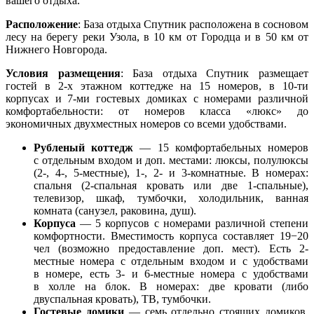
вашего отдыха.
Расположение
: База отдыха Спутник расположена в сосновом
лесу на берегу реки Узола, в 10 км от Городца и в 50 км от
Нижнего Новгорода.
Условия размещения
: База отдыха Спутник размещает
гостей в 2-х этажном коттедже на 15 номеров, в 10-ти
корпусах и 7-ми гостевых домиках с номерами различной
комфортабельности: от номеров класса «люкс» до
экономичных двухместных номеров со всеми удобствами.
Рубленый коттедж
— 15 комфортабельных номеров
с отдельным входом и доп. местами: люксы, полулюксы
(2-, 4-, 5-местные), 1-, 2- и 3-комнатные. В номерах:
спальня (2-спальная кровать или две 1-спальные),
телевизор, шкаф, тумбочки, холодильник, ванная
комната (санузел, раковина, душ).
Корпуса
— 5 корпусов с номерами различной степени
комфортности. Вместимость корпуса составляет 19−20
чел (возможно предоставление доп. мест). Есть 2-
местные номера с отдельным входом и с удобствами
в номере, есть 3- и 6-местные номера с удобствами
в холле на блок. В номерах: две кровати (либо
двуспальная кровать), ТВ, тумбочки.
Гостевые домики
— семь отдельно стоящих домиков.