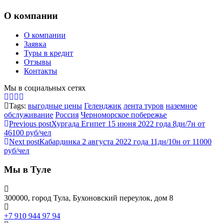
О компании
О компании
Заявка
Туры в кредит
Отзывы
Контакты
Мы в социальных сетях
Tags:
выгодные цены
Геленджик
лента туров
наземное
обслуживание
Россия
Черноморское побережье
Previous post
Хургада Египет 15 июня 2022 года 8дн/7н от
46100 руб/чел
Next post
Кабардинка 2 августа 2022 года 11дн/10н от 11000
руб/чел
Мы в Туле
300000, город Тула, Бухоновский переулок, дом 8
+7 910 944 97 94