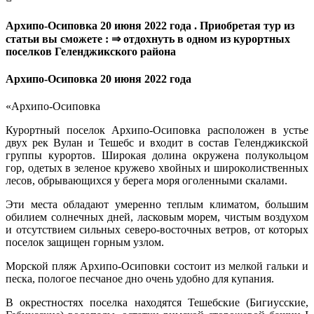
Архипо-Осиповка 20 июня 2022 года . Приобретая тур из
статьи вы сможете : ⇒ отдохнуть в одном из курортных
поселков Геленджикского района
Архипо-Осиповка 20 июня 2022 года
«Архипо-Осиповка
Курортный поселок Архипо-Осиповка расположен в устье
двух рек Вулан и Тешебс и входит в состав Геленджикской
группы курортов. Широкая долина окружена полукольцом
гор, одетых в зеленое кружево хвойных и широколиственных
лесов, обрывающихся у берега моря оголенными скалами.
Эти места обладают умеренно теплым климатом, большим
обилием солнечных дней, ласковым морем, чистым воздухом
и отсутствием сильных северо-восточных ветров, от которых
поселок защищен горным узлом.
Морской пляж Архипо-Осиповки состоит из мелкой гальки и
песка, пологое песчаное дно очень удобно для купания.
В окрестностях поселка находятся Тешебские (Бигиусские,