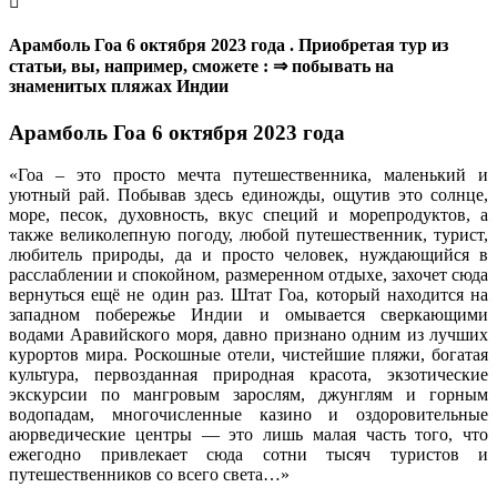
Арамболь Гоа 6 октября 2023 года . Приобретая тур из
статьи, вы, например, сможете : ⇒ побывать на
знаменитых пляжах Индии
Арамболь Гоа 6 октября 2023 года
«Гоа – это просто мечта путешественника, маленький и
уютный рай. Побывав здесь единожды, ощутив это солнце,
море, песок, духовность, вкус специй и морепродуктов, а
также великолепную погоду, любой путешественник, турист,
любитель природы, да и просто человек, нуждающийся в
расслаблении и спокойном, размеренном отдыхе, захочет сюда
вернуться ещё не один раз. Штат Гоа, который находится на
западном побережье Индии и омывается сверкающими
водами Аравийского моря, давно признано одним из лучших
курортов мира. Роскошные отели, чистейшие пляжи, богатая
культура, первозданная природная красота, экзотические
экскурсии по мангровым зарослям, джунглям и горным
водопадам, многочисленные казино и оздоровительные
аюрведические центры — это лишь малая часть того, что
ежегодно привлекает сюда сотни тысяч туристов и
путешественников со всего света…»