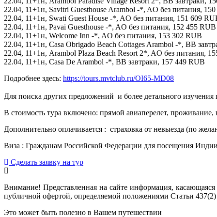
22.04, 11+1н, Arambol Paradise Village Resort 2*, BB завтраки, 
22.04, 11+1н, Savitri Guesthouse Arambol -*, AO без питания, 1
22.04, 11+1н, Swati Guest House -*, AO без питания, 151 609 RU
22.04, 11+1н, Pavai Guesthouse -*, AO без питания, 152 455 RUB
22.04, 11+1н, Welcome Inn -*, AO без питания, 153 302 RUB
22.04, 11+1н, Casa Obrigado Beach Cottages Arambol -*, BB завт
22.04, 11+1н, Arambol Plaza Beach Resort 2*, AO без питания, 
22.04, 11+1н, Casa De Arambol -*, BB завтраки, 157 449 RUB
Подробнее здесь:
https://tours.mvtclub.ru/OI65-MD08
Для поиска других предложений  и более детального изучения
В стоимость тура включено: прямой авиаперелет, проживание,
Дополнительно оплачивается : страховка от невыезда (по жела
Виза : Гражданам Российской Федерации для посещения Индии 
Сделать заявку на тур
Внимание! Представленная на сайте информация, касающаяся 
публичной офертой, определяемой положениями Статьи 437(2)
Это может быть полезно в Вашем путешествии