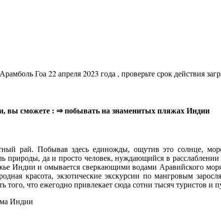
 Арамболь Гоа 22 апреля 2023 года , проверьте срок действия за
тьи, вы сможете : ⇒ побывать на знаменитых пляжах Индии
тный рай. Побывав здесь единожды, ощутив это солнце, море,
ь природы, да и просто человек, нуждающийся в расслаблении 
режье Индии и омывается сверкающими водами Аравийского мор
риродная красота, экзотические экскурсии по мангровым зарос
ь того, что ежегодно привлекает сюда сотни тысяч туристов и 
зма Индии