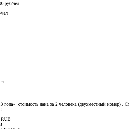
00 руб/чел
/чел
ел
23 года» стоимость дана за 2 человека (двухместный номер) .
!
15 RUB
UB