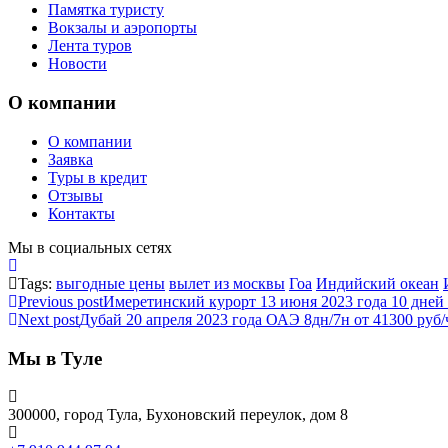
Памятка туристу
Вокзалы и аэропорты
Лента туров
Новости
О компании
О компании
Заявка
Туры в кредит
Отзывы
Контакты
Мы в социальных сетях
Tags:
выгодные цены
вылет из москвы
Гоа
Индийский океан
Previous post
Имеретинский курорт 13 июня 2023 года 10 дней 
Next post
Дубай 20 апреля 2023 года ОАЭ 8дн/7н от 41300 руб/
Мы в Туле
300000, город Тула, Бухоновский переулок, дом 8