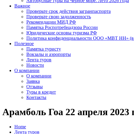
Автобусные туры на Черное море. Лето 2026 года
Важное
Проверьте срок действия загранпаспорта
Проверьте свою задолженность
Рекомендации МИД РФ
Памятка Роспотребнадзора России
Юридические основы туризма РФ
Политика конфиденциальности ООО «МВТ НН» (в 
Полезное
Памятка туристу
Вокзалы и аэропорты
Лента туров
Новости
О компании
О компании
Заявка
Отзывы
Туры в кредит
Контакты
Арамболь Гоа 22 апреля 2023 г
Home
Лента туров