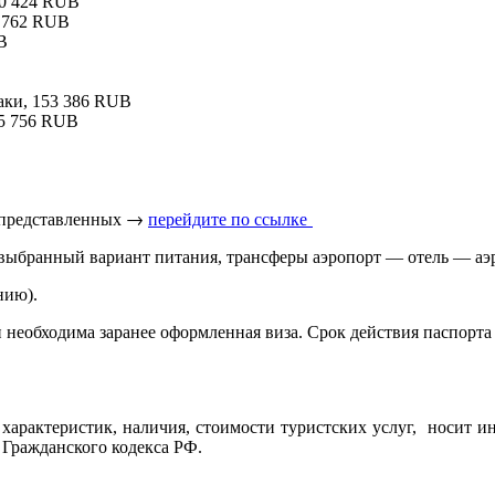
150 424 RUB
50 762 RUB
B
раки, 153 386 RUB
155 756 RUB
 представленных → 
перейдите по ссылке 
 выбранный вариант питания, трансферы аэропорт — отель — аэр
нию).
необходима заранее оформленная виза. Срок действия паспорта 
характеристик, наличия, стоимости туристских услуг, носит и
 Гражданского кодекса РФ.