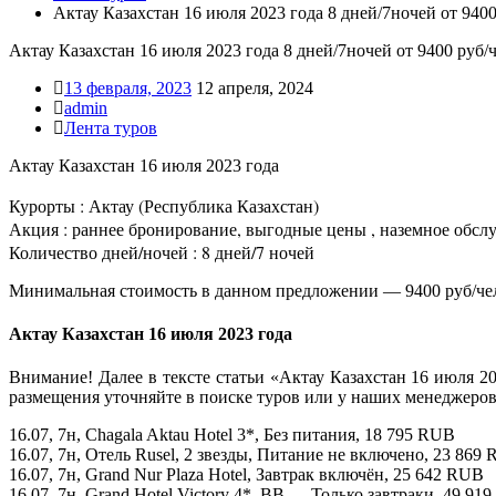
Актау Казахстан 16 июля 2023 года 8 дней/7ночей от 9400
Актау Казахстан 16 июля 2023 года 8 дней/7ночей от 9400 руб/
13 февраля, 2023
12 апреля, 2024
admin
Лента туров
Актау Казахстан 16 июля 2023 года
Курорты : Актау (Республика Казахстан)
Акция : раннее бронирование, выгодные цены , наземное обс
Количество дней/ночей : 8 дней/7 ночей
Минимальная стоимость в данном предложении — 9400 руб/че
Актау Казахстан 16 июля 2023 года
Внимание! Далее в тексте статьи «Актау Казахстан 16 июля 2
размещения уточняйте в поиске туров или у наших менеджеров
16.07, 7н, Chagala Aktau Hotel 3*, Без питания, 18 795 RUB
16.07, 7н, Отель Rusel, 2 звезды, Питание не включено, 23 869
16.07, 7н, Grand Nur Plaza Hotel, Завтрак включён, 25 642 RUB
16.07, 7н, Grand Hotel Victory 4*, BB — Только завтраки, 49 91