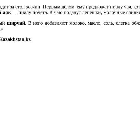
садит за стол хозяин. Первым делом, ему предложат пиалу чая, к
-аяк
— пиалу почета. К чаю подадут лепешки, молочные сливки 
мый
ширчай.
В него добавляют молоко, масло, соль, слегка об
…»
tKazakhstan.kz