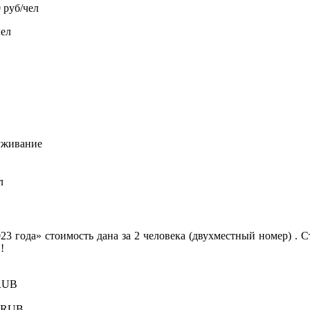
 руб/чел
чел
луживание
л
023 года» стоимость дана за 2 человека (двухместный номер) .
!
 RUB
9 RUB