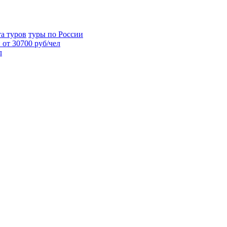
та туров
туры по России
 от 30700 руб/чел
л