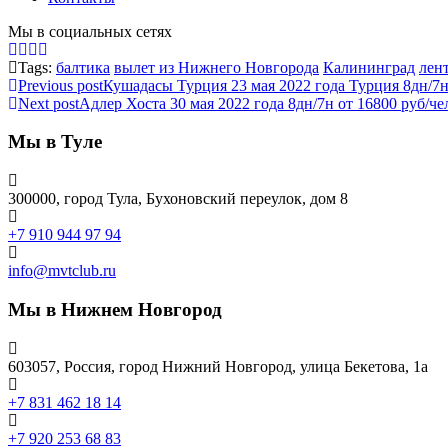
Мы в социальных сетях
Tags:
балтика
вылет из Нижнего Новгорода
Калининград
лен
Previous post
Кушадасы Турция 23 мая 2022 года Турция 8дн/7н
Next post
Адлер Хоста 30 мая 2022 года 8дн/7н от 16800 руб/че
Мы в Туле
300000, город Тула, Бухоновский переулок, дом 8
+7 910 944 97 94
info@mvtclub.ru
Мы в Нижнем Новгород
603057, Россия, город Нижний Новгород, улица Бекетова, 1а
+7 831 462 18 14
+7 920 253 68 83