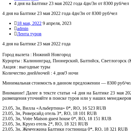
4 дня на Балтике 23 мая 2022 года 4дн/3н от 8300 руб/чел
4 дня на Балтике 23 мая 2022 года 4дн/3н от 8300 руб/чел
18 мая, 2022
9 апреля, 2023
admin
Лента туров
4 дня на Балтике 23 мая 2022 года
Город вылета : Нижний Новгород
Курорты : Калининград, Пионерский, Балтийск, Светлогорск (К
Акция : выгодные туры
Количество дней/ночей : 4 дня/3 ночи
Минимальная стоимость в данном предложении — 8300 руб/че
Внимание! Далее в тексте статьи «4 дня на Балтике 23 мая 2
размещения уточняйте в поиске туров или у наших менеджеров
23.05, 3н, Вилла «Альбертина» 0*, RO, 16 523 RUB
23.05, 3н, Риверсайд отель 3*, RO, 18 101 RUB
23.05, 3н, Votre Maison guest house 0*, RO, 18 151 RUB
23.05, 3н, Круиз отель 2*, RO, 18 321 RUB
23.05, 3н, Жемчужина Балтики гостиница 0*, RO, 18 321 RUB