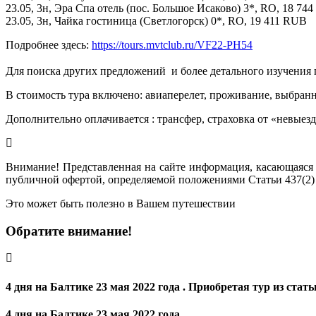
23.05, 3н, Эра Спа отель (пос. Большое Исаково) 3*, RO, 18 74
23.05, 3н, Чайка гостиница (Светлогорск) 0*, RO, 19 411 RUB
Подробнее здесь:
https://tours.mvtclub.ru/VF22-PH54
Для поиска других предложений  и более детального изучения
В стоимость тура включено: авиаперелет, проживание, выбранн
Дополнительно оплачивается : трансфер, страховка от «невыез
Внимание! Представленная на сайте информация, касающаяся 
публичной офертой, определяемой положениями Статьи 437(2)
Это может быть полезно в Вашем путешествии
Обратите внимание!
4 дня на Балтике 23 мая 2022 года . Приобретая тур из стат
4 дня на Балтике 23 мая 2022 года