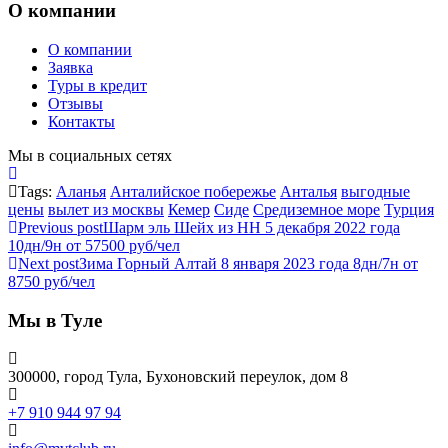
О компании
О компании
Заявка
Туры в кредит
Отзывы
Контакты
Мы в социальных сетях
Tags:
Аланья
Анталийское побережье
Анталья
выгодные
цены
вылет из москвы
Кемер
Сиде
Средиземное море
Турция
Previous post
Шарм эль Шейх из НН 5 декабря 2022 года
10дн/9н от 57500 руб/чел
Next post
Зима Горный Алтай 8 января 2023 года 8дн/7н от
8750 руб/чел
Мы в Туле
300000, город Тула, Бухоновский переулок, дом 8
+7 910 944 97 94