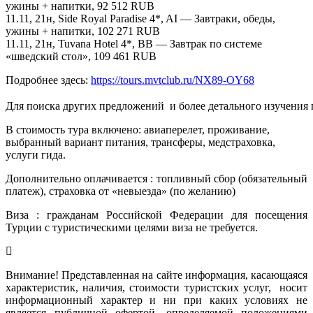
ужины + напитки, 92 512 RUB
11.11, 21н, Side Royal Paradise 4*, AI — Завтраки, обеды,
ужины + напитки, 102 271 RUB
11.11, 21н, Tuvana Hotel 4*, BB — Завтрак по системе
«шведский стол», 109 461 RUB
Подробнее здесь:
https://tours.mvtclub.ru/NX89-OY68
Для поиска других предложений  и более детального изучения
В стоимость тура включено: авиаперелет, проживание,
выбранный вариант питания, трансферы, медстраховка,
услуги гида.
Дополнительно оплачивается : топливный сбор (обязательный
платеж), страховка от «невыезда» (по желанию)
Виза : гражданам Российской Федерации для посещения
Турции с туристическими целями виза не требуется.
Внимание! Представленная на сайте информация, касающаяся
характеристик, наличия, стоимости туристских услуг, носит
информационный характер и ни при каких условиях не
является публичной офертой, определяемой положениями