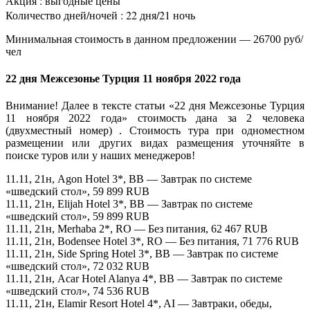
Акция : выгодные цены
Количество дней/ночей : 22 дня/21 ночь
Минимальная стоимость в данном предложении — 26700 руб/
чел
22 дня Межсезонье Турция 11 ноября 2022 года
Внимание! Далее в тексте статьи «22 дня Межсезонье Турция
11 ноября 2022 года» стоимость дана за 2 человека
(двухместный номер) . Стоимость тура при одноместном
размещении или других видах размещения уточняйте в
поиске туров или у наших менеджеров!
11.11, 21н, Agon Hotel 3*, BB — Завтрак по системе
«шведский стол», 59 899 RUB
11.11, 21н, Elijah Hotel 3*, BB — Завтрак по системе
«шведский стол», 59 899 RUB
11.11, 21н, Merhaba 2*, RO — Без питания, 62 467 RUB
11.11, 21н, Bodensee Hotel 3*, RO — Без питания, 71 776 RUB
11.11, 21н, Side Spring Hotel 3*, BB — Завтрак по системе
«шведский стол», 72 032 RUB
11.11, 21н, Acar Hotel Alanya 4*, BB — Завтрак по системе
«шведский стол», 74 536 RUB
11.11, 21н, Elamir Resort Hotel 4*, AI — Завтраки, обеды,