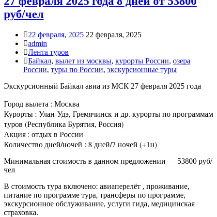
27 февраля 2025 года 8 дней от 53800
руб/чел
22 февраля, 2025
22 февраля, 2025
admin
Лента туров
Байкал
,
вылет из москвы
,
курорты России
,
озера
России
,
туры по России
,
экскурсионные туры
Экскурсионный Байкал авиа из МСК 27 февраля 2025 года
Город вылета : Москва
Курорты : Улан-Удэ, Гремячинск и др. курорты по программам
туров (Республика Бурятия, Россия)
Акция : отдых в России
Количество дней/ночей : 8 дней/7 ночей (+1н)
Минимальная стоимость в данном предложении — 53800 руб/
чел
В стоимость тура включено: авиаперелёт , проживание,
питание по программе тура, трансферы по программе,
экскурсионное обслуживание, услуги гида, медицинская
страховка.