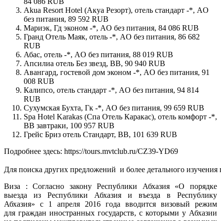
84 086 RUB
Akua Resort Hotel (Акуа Резорт), отель стандарт -*, AO
без питания, 89 592 RUB
Мариэк, Гд эконом -*, AO без питания, 84 086 RUB
Гранд Отель Маяк, отель -*, AO без питания, 86 682
RUB
Абас, отель -*, AO без питания, 88 019 RUB
Апсилиа отель Без звезд, BB, 90 940 RUB
Авангард, гостевой дом эконом -*, AO без питания, 91
008 RUB
Калипсо, отель стандарт -*, AO без питания, 94 814
RUB
Сухумская Бухта, Гк -*, AO без питания, 99 659 RUB
Spa Hotel Karakas (Спа Отель Каракас), отель комфорт -*,
BB завтраки, 100 957 RUB
Грейс Бриз отель Стандарт, BB, 101 639 RUB
Подробнее здесь: https://tours.mvtclub.ru/CZ39-YD69
Для поиска других предложений  и более детального изучения
Виза : Согласно закону Республики Абхазия «О порядке
выезда из Республики Абхазия и въезда в Республику
Абхазия» с 1 апреля 2016 года вводится визовый режим
для граждан иностранных государств, с которыми у Абхазии