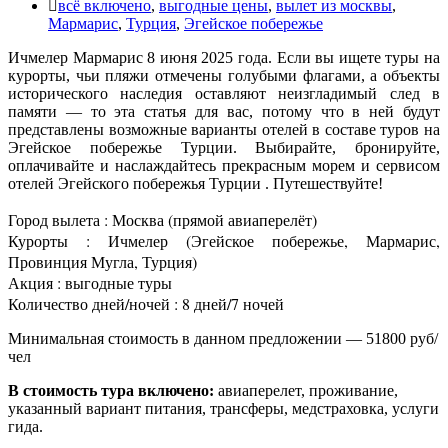
всё включено
,
выгодные цены
,
вылет из москвы
,
Мармарис
,
Турция
,
Эгейское побережье
Ичмелер Мармарис 8 июня 2025 года. Если вы ищете туры на
курорты, чьи пляжи отмечены голубыми флагами, а объекты
исторического наследия оставляют неизгладимый след в
памяти — то эта статья для вас, потому что в ней будут
представлены возможные варианты отелей в составе туров на
Эгейское побережье Турции. Выбирайте, бронируйте,
оплачивайте и наслаждайтесь прекрасным морем и сервисом
отелей Эгейского побережья Турции . Путешествуйте!
Город вылета : Москва (прямой авиаперелёт)
Курорты : Ичмелер (Эгейское побережье, Мармарис,
Провинция Мугла, Турция)
Акция : выгодные туры
Количество дней/ночей : 8 дней/7 ночей
Минимальная стоимость в данном предложении — 51800 руб/
чел
В стоимость тура включено:
авиаперелет, проживание,
указанный вариант питания, трансферы, медстраховка, услуги
гида.