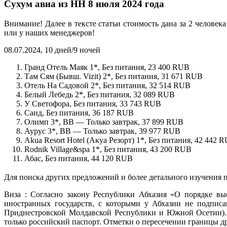
Сухум авиа из НН 8 июля 2024 года
Внимание! Далее в тексте статьи стоимость дана за 2 челове
или у наших менеджеров!
08.07.2024, 10 дней/9 ночей
Гранд Отель Маяк 1*, Без питания, 23 400 RUB
Там Сям (Бывш. Vizit) 2*, Без питания, 31 671 RUB
Отель На Садовой 2*, Без питания, 32 514 RUB
Белый Лебедь 2*, Без питания, 32 089 RUB
У Светофора, Без питания, 33 743 RUB
Саид, Без питания, 36 187 RUB
Олимп 3*, BB — Только завтрак, 37 899 RUB
Аурус 3*, BB — Только завтрак, 39 977 RUB
Akua Resort Hotel (Акуа Резорт) 1*, Без питания, 42 442 
Rodnik Village&spa 1*, Без питания, 43 200 RUB
Абас, Без питания, 44 120 RUB
Для поиска других предложений и более детального изучения
Виза : Согласно закону Республики Абхазия «О порядке вы
иностранных государств, с которыми у Абхазии не подпис
Приднестровской Молдавской Республики и Южной Осетии)
только российский паспорт. Отметки о пересечении границы др