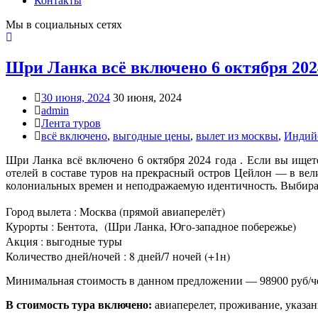
Контакты
Мы в социальных сетях
Шри Ланка всё включено 6 октября 2024 
30 июня, 2024
30 июня, 2024
admin
Лента туров
всё включено
,
выгодные цены
,
вылет из москвы
,
Индий
Шри Ланка всё включено 6 октября 2024 года . Если вы ищет
отелей в составе туров на прекрасный остров Цейлон — в вел
колониальных времен и неподражаемую идентичность. Выбирай
Город вылета : Москва (прямой авиаперелёт)
Курорты : Бентота, (Шри Ланка, Юго-западное побережье)
Акция : выгодные туры
Количество дней/ночей : 8 дней/7 ночей (+1н)
Минимальная стоимость в данном предложении — 98900 руб/ч
В стоимость тура включено:
авиаперелет, проживание, указан