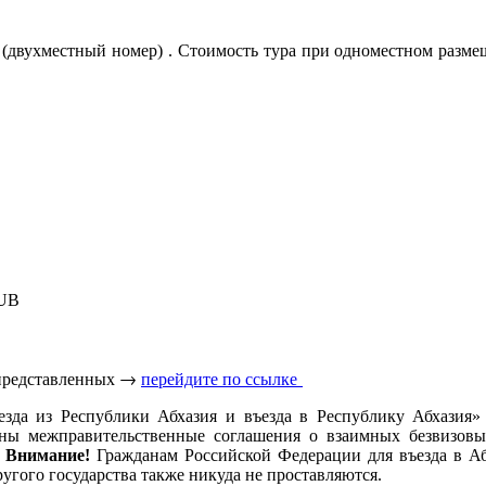
ка (двухместный номер) . Стоимость тура при одноместном разм
RUB
 представленных →
перейдите по ссылке
езда из Республики Абхазия и въезда в Республику Абхазия»
аны межправительственные соглашения о взаимных безвизов
.
Внимание!
Гражданам Российской Федерации для въезда в Абх
угого государства также никуда не проставляются.