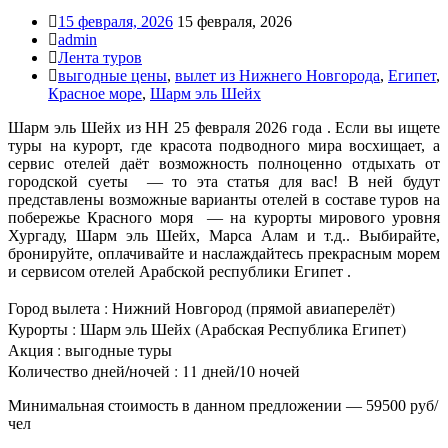
15 февраля, 2026
15 февраля, 2026
admin
Лента туров
выгодные цены
,
вылет из Нижнего Новгорода
,
Египет
,
Красное море
,
Шарм эль Шейх
Шарм эль Шейх из НН 25 февраля 2026 года . Если вы ищете
туры на курорт, где красота подводного мира восхищает, а
сервис отелей даёт возможность полноценно отдыхать от
городской суеты — то эта статья для вас! В ней будут
представлены возможные варианты отелей в составе туров на
побережье Красного моря — на курорты мирового уровня
Хургаду, Шарм эль Шейх, Марса Алам и т.д.. Выбирайте,
бронируйте, оплачивайте и наслаждайтесь прекрасным морем
и сервисом отелей Арабской республики Египет .
Город вылета : Нижний Новгород (прямой авиаперелёт)
Курорты : Шарм эль Шейх (Арабская Республика Египет)
Акция : выгодные туры
Количество дней/ночей : 11 дней/10 ночей
Минимальная стоимость в данном предложении — 59500 руб/
чел