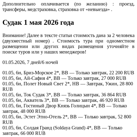
Дополнительно оплачивается (по желанию) : проезд,
трансферы, медстраховка, страховка от «невыезда» .
Судак 1 мая 2026 года
Внимание! Далее в тексте статьи стоимость дана за 2 человека
(двухместный номер) . Стоимость тура при одноместном
размещении или других видах размещения уточняйте в
поиске туров или у наших менеджеров!
01.05.2026, 7 дней/6 ночей
01.05, 6н, Бриз-Морское 2*, BB — Только завтрак, 22 200 RUB
01.05, 6н, Ай-Сафия 4*, BB — Только завтрак, 27 000 RUB
01.05, 6н, Полет Новый Свет 2*, HB — Завтрак, Ужин, 28 800
RUB
01.05, 6н, Ток Судак 3*, BB — Только завтрак, 36 864 RUB
01.05, 6н, Акватель 3*, BB — Только завтрак, 46 920 RUB
01.05, 6н, Гостиный Двор Князь Голицын 4*, BB — Только
завтрак, 48 000 RUB
01.05, 6н, Эстет Этно-Отель 2*, BB — Только завтрак, 52 800
RUB
01.05, 6н, Солдая Гранд (Soldaya Grand) 4*, BB — Только
завтрак, 66 000 RUB