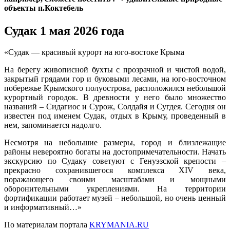
объекты п.Коктебель
Судак 1 мая 2026 года
«Судак — красивый курорт на юго-востоке Крыма
На берегу живописной бухты с прозрачной и чистой водой,
закрытый грядами гор и буковыми лесами, на юго-восточном
побережье Крымского полуострова, расположился небольшой
курортный городок. В древности у него было множество
названий – Сидагиос и Сурож, Солдайя и Сугдея. Сегодня он
известен под именем Судак, отдых в Крыму, проведенный в
нем, запоминается надолго.
Несмотря на небольшие размеры, город и близлежащие
районы невероятно богаты на достопримечательности. Начать
экскурсию по Судаку советуют с Генуэзской крепости –
прекрасно сохранившегося комплекса XIV века,
поражающего своими масштабами и мощными
оборонительными укреплениями. На территории
фортификации работает музей – небольшой, но очень ценный
и информативный…»
По материалам портала
KRYMANIA.RU